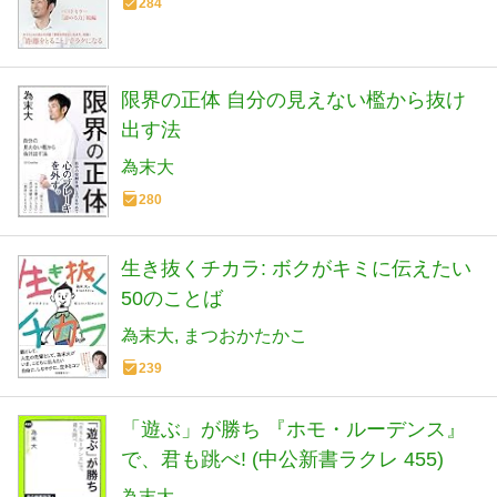
284
限界の正体 自分の見えない檻から抜け
出す法
為末大
280
生き抜くチカラ: ボクがキミに伝えたい
50のことば
為末大
まつおかたかこ
239
「遊ぶ」が勝ち 『ホモ・ルーデンス』
で、君も跳べ! (中公新書ラクレ 455)
為末大