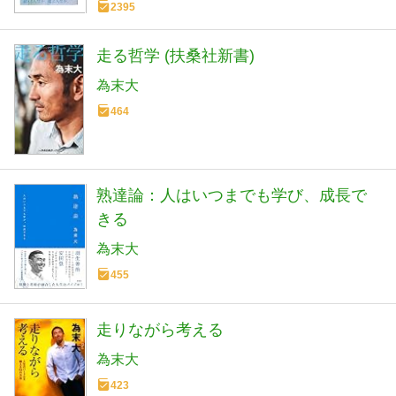
2395
走る哲学 (扶桑社新書)
為末大
464
熟達論：人はいつまでも学び、成長で
きる
為末大
455
走りながら考える
為末大
423