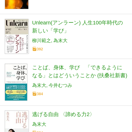
Unlearn(アンラーン) 人生100年時代の
新しい「学び」
柳川範之
為末大
392
ことば、身体、学び 「できるように
なる」とはどういうことか (扶桑社新書)
為末大
今井むつみ
384
逃げる自由 〈諦める力2〉
為末大