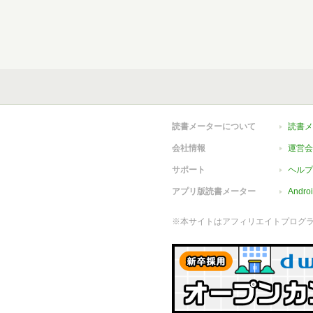
読書メーターについて
読書メ
会社情報
運営会
サポート
ヘルプ
アプリ版読書メーター
Andr
※本サイトはアフィリエイトプログ