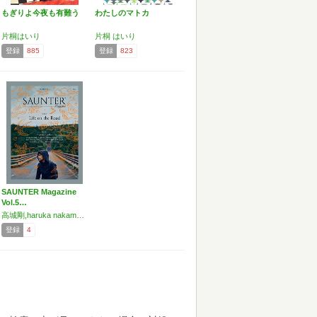
もぎりよ今夜も有難う
わたしのマトカ
片桐はいり
片桐 はいり
登録
885
登録
823
SAUNTER Magazine
Vol.5…
高城剛,haruka nakamura,更科有哉,マリエ,皆川明,佐々木俊尚,井上薫,片桐はいり,西加奈子,加藤彩也香,ジェイ・ネルソン,養老孟司,菊地崇
登録
4