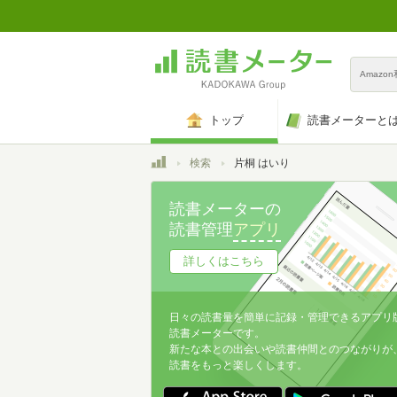
Amazo
トップ
読書メーターと
トップ
検索
片桐 はいり
読書メーターの
読書管理
アプリ
詳しくはこちら
日々の読書量を簡単に記録・管理できるアプリ
読書メーターです。
新たな本との出会いや読書仲間とのつながりが
読書をもっと楽しくします。