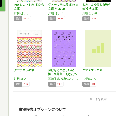
わたしのマトカ (幻冬舎
グアテマラの弟 (幻冬舎
もぎりよ今夜も有難う
文庫)
文庫 か 27-2)
(幻冬舎文庫)
片桐 はいり
片桐 はいり
片桐 はいり
登録
4115
登録
2488
登録
1331
グアテマラの弟
何げなくて恋しい記
グアテマラの弟
憶 随筆集 あなたの
暮らし…
片桐 はいり
三崎亜記,松家仁之,木内 昇,蜂飼 耳,駒沢敏器,山根基世,三浦しをん,山田太一,水内喜久雄,多和田葉子,高 史明,佐々木美穂,野崎 歓,関川夏央,戌井昭人,山根一眞,池澤夏樹,森 絵都,萩尾望都,萩原朔美,長嶋 有,高橋源一郎,長島有里枝,元村有希子,姫野カオルコ,赤坂真理,片山 健,大久保真紀,山口未花子,増田明美,阿部和重,寺尾紗穂,川島小鳥,あさのあつこ,片桐はいり,秋野暢子,前田英樹,川内倫子,内田春菊,平田明子,呉 美保,那波かおり,辻村深月,森田真生,砂田麻美,大宮エリー,温 又柔,坂本美雨
片桐はいり
登録
756
登録
268
登録
18
全9件を表示
書誌検索オプションについて