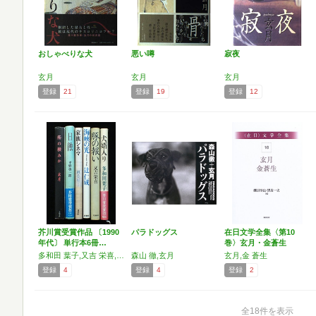
おしゃべりな犬
悪い噂
寂夜
玄月
玄月
玄月
登録
21
登録
19
登録
12
芥川賞受賞作品 〔1990
パラドッグス
在日文学全集〈第10
年代〕 単行本6冊…
巻〉玄月・金蒼生
多和田 葉子,又吉 栄喜,辻 仁成,柳 美里,平野 啓一郎,玄月
森山 徹,玄月
玄月,金 蒼生
登録
4
登録
4
登録
2
全18件を表示