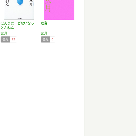
ほんまに…どないなっ
睦言
とんねん
玄月
玄月
登録
12
登録
6