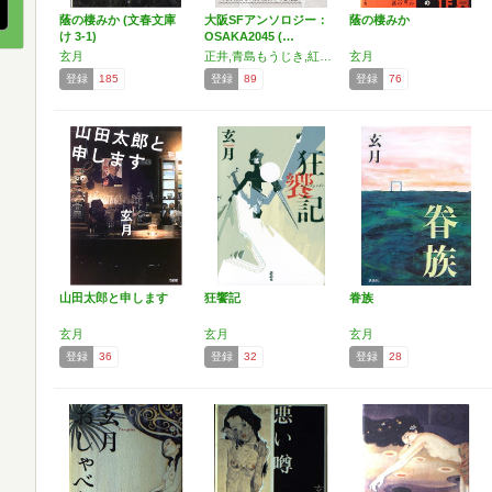
蔭の棲みか (文春文庫
大阪SFアンソロジー：
蔭の棲みか
け 3-1)
OSAKA2045 (…
玄月
正井,青島もうじき,紅坂紫,北野勇作,玖馬巌,玄月,中山奈々,宗方涼,牧野修,藤崎ほつま
玄月
登録
185
登録
89
登録
76
山田太郎と申します
狂饗記
眷族
玄月
玄月
玄月
登録
36
登録
32
登録
28