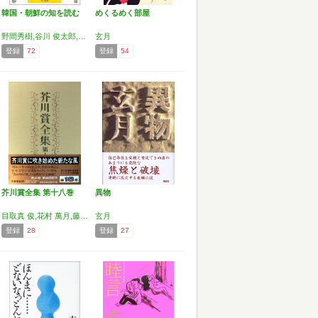
韓国・朝鮮の知を読む
めくるめく部屋
野間秀樹,谷川 俊太郎,柄谷 行人,市川 真人,桜井 泉,申 京淑,玄 月,津島 佑子,戸田 郁子,中上 紀,西川 美和,中村 文則,古家 正亨,星野 智幸,松永 美穂,山本 義隆,四方田 犬彦,和田 春樹,関川 夏央
玄月
登録
72
登録
54
芥川賞全集 第十八巻
異物
目取真 俊,花村 萬月,藤野 千夜,藤沢 周,平野 啓一郎,玄 月
玄月
登録
28
登録
27