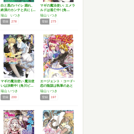
白と黒のバイレ 踊れ、
マギの魔法使い: エメラ
終演のカンテと共に (…
ルドは逃亡中! (角…
瑞山 いつき
瑞山 いつき
登録
278
登録
275
マギの魔法使い 魔法使
エージェント・コード~
いは決断中! (角川ビ…
恋の陰謀は執筆のあと
で…
瑞山 いつき
瑞山 いつき
登録
200
登録
197