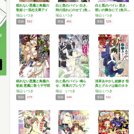
眠れない悪魔と鳥籠の
白と黒のバイレ 白き、
白と黒のバイレ 黒き、
歌姫 (一迅社文庫アイ
時の流れにのせて (角…
呪いの舞台にて (角川…
リ…
瑞山 いつき
瑞山 いつき
瑞山 いつき
登録
562
登録
461
登録
329
版
、
眠れない悪魔と鳥籠の
白と黒のバイレ 鳴ら
浅草あやかし絵解き 怪
歌姫 悪魔に歌う子守唄
せ、再幕のブレリア
異とグルメは飯のタネ
…
(角…
…
瑞山 いつき
瑞山 いつき
瑞山 いつき
登録
275
登録
240
登録
211