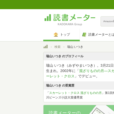
Amazo
トップ
読書メーターと
トップ
検索
瑞山 いつき
瑞山いつき のプロフィール
瑞山 いつき（みずやまいつき）。3月21日
生まれ。2002年に「
混ざりものの月―ス
ーレット・クロス
」でデビュー。
瑞山いつき の受賞歴
「
スカーレット・クロス 混ざりものの月
」第1回
川ビーンズ小説大賞優秀賞
読書メーターの