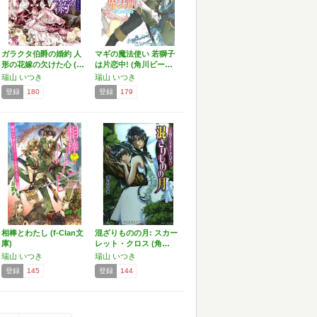
ガラクタ伯爵の婚約 人
マギの魔法使い 若獅子
形の花嫁の欠けた心 (…
は片恋中! (角川ビー…
瑞山 いつき
瑞山 いつき
登録
180
登録
179
相棒とわたし (f‐Clan文
混ざりものの月: スカー
庫)
レット・クロス (角…
瑞山 いつき
瑞山 いつき
登録
145
登録
144