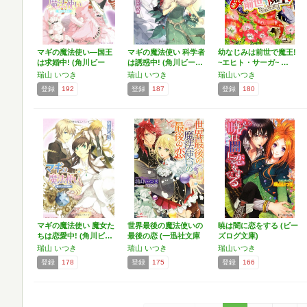
マギの魔法使い―国王
マギの魔法使い 科学者
幼なじみは前世で魔王!
は求婚中! (角川ビー
は誘惑中! (角川ビー…
~エヒト・サーガ~ …
ン…
瑞山 いつき
瑞山 いつき
瑞山いつき
登録
192
登録
187
登録
180
マギの魔法使い 魔女た
世界最後の魔法使いの
暁は闇に恋をする (ビー
ちは恋愛中! (角川ビ…
最後の恋 (一迅社文庫
ズログ文庫)
ア…
瑞山 いつき
瑞山 いつき
瑞山いつき
登録
178
登録
175
登録
166