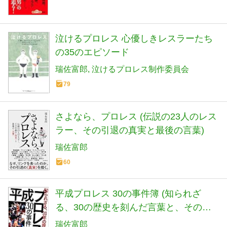
泣けるプロレス 心優しきレスラーたち
の35のエピソード
瑞佐富郎
泣けるプロレス制作委員会
79
さよなら、プロレス (伝説の23人のレス
ラー、その引退の真実と最後の言葉)
瑞佐富郎
60
平成プロレス 30の事件簿 (知られざ
る、30の歴史を刻んだ言葉と、その真
相)
瑞佐富郎