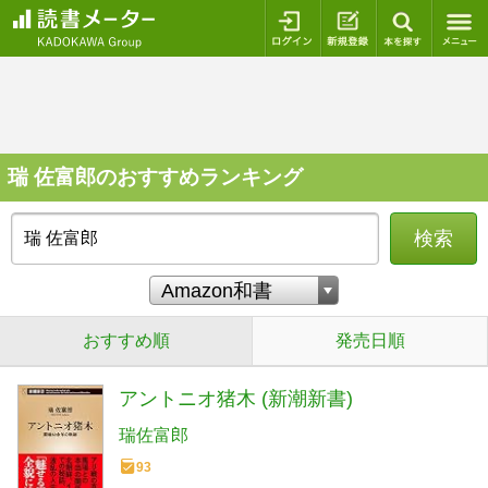
ログイン
新規登録
本を探
瑞 佐富郎のおすすめランキング
検索
おすすめ順
発売日順
アントニオ猪木 (新潮新書)
瑞佐富郎
93