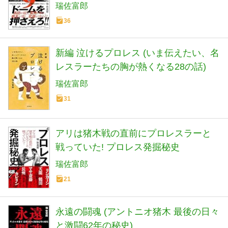
全面戦争 30年目の真実 ([テキスト])
瑞佐富郎
36
新編 泣けるプロレス (いま伝えたい、名
レスラーたちの胸が熱くなる28の話)
瑞佐富郎
31
アリは猪木戦の直前にプロレスラーと
戦っていた! プロレス発掘秘史
瑞佐富郎
21
永遠の闘魂 (アントニオ猪木 最後の日々
と激闘62年の秘史)