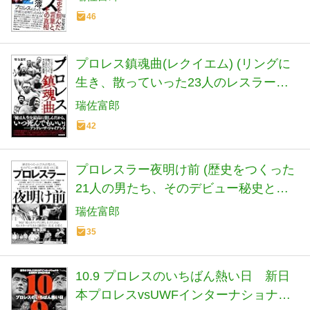
46
プロレス鎮魂曲(レクイエム) (リングに
生き、散っていった23人のレスラー、
その死の真実)
瑞佐富郎
42
プロレスラー夜明け前 (歴史をつくった
21人の男たち、そのデビュー秘史と
〈真実〉の言葉)
瑞佐富郎
35
10.9 プロレスのいちばん熱い日 新日
本プロレスvsUWFインターナショナル