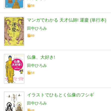
56
マンガでわかる 天才仏師! 運慶 (単行本)
田中ひろみ
60
仏像、大好き!
田中ひろみ
54
イラストでひもとく仏像のフシギ
田中ひろみ
48