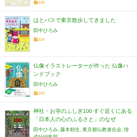
120
はとバスで東京散歩してきました
田中ひろみ
114
仏像イラストレーターが作った 仏像ハ
ンドブック
田中ひろみ
103
神社・お寺のふしぎ100 すぐ近くにある
「日本人の心のふるさと」のなぜ
田中ひろみ
藤本頼生
東京都仏教連合会
偕
成社編集部