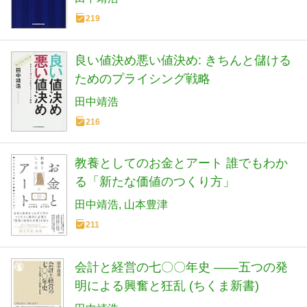
219
良い値決め悪い値決め: きちんと儲ける
ためのプライシング戦略
田中靖浩
216
教養としてのお金とアート 誰でもわか
る「新たな価値のつくり方」
田中靖浩
山本豊津
211
会計と経営の七〇〇年史 ――五つの発
明による興奮と狂乱 (ちくま新書)