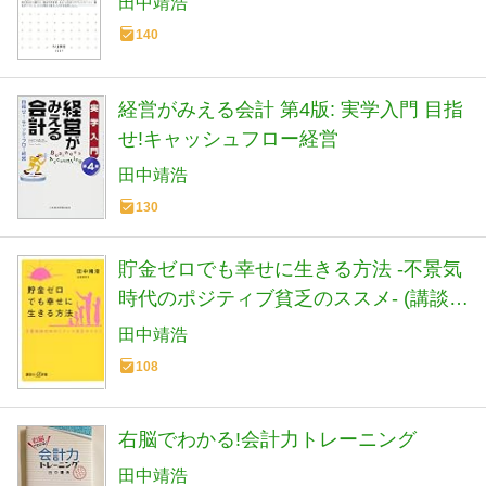
田中靖浩
140
経営がみえる会計 第4版: 実学入門 目指
せ!キャッシュフロー経営
田中靖浩
130
貯金ゼロでも幸せに生きる方法 -不景気
時代のポジティブ貧乏のススメ- (講談社
+α新書 594-2C)
田中靖浩
108
右脳でわかる!会計力トレーニング
田中靖浩