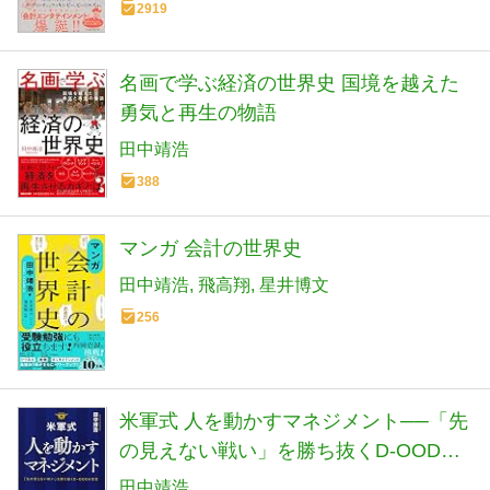
2919
名画で学ぶ経済の世界史 国境を越えた
勇気と再生の物語
田中靖浩
388
マンガ 会計の世界史
田中靖浩
飛高翔
星井博文
256
米軍式 人を動かすマネジメント──「先
の見えない戦い」を勝ち抜くD-OODA
経営
田中靖浩