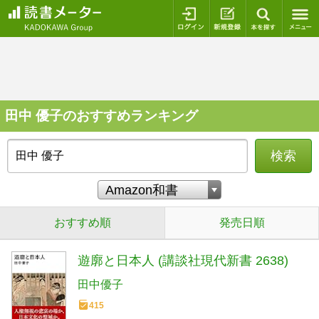
ログイン
新規登録
本を探
田中 優子のおすすめランキング
検索
おすすめ順
発売日順
遊廓と日本人 (講談社現代新書 2638)
田中優子
415