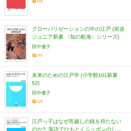
168
グローバリゼーションの中の江戸 (岩波
ジュニア新書 〈知の航海〉シリーズ)
田中優子
142
未来のための江戸学 (小学館101新書
52)
田中優子
128
江戸っ子はなぜ宵越しの銭を持たない
のか?: 落語でひもとくニッポンのしき