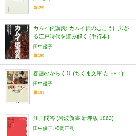
208
カムイ伝講義: カムイ伝のむこうに広が
る江戸時代を読み解く (単行本)
田中優子
190
春画のからくり (ちくま文庫 た 58-1)
田中優子
181
江戸問答 (岩波新書 新赤版 1863)
田中優子
松岡正剛