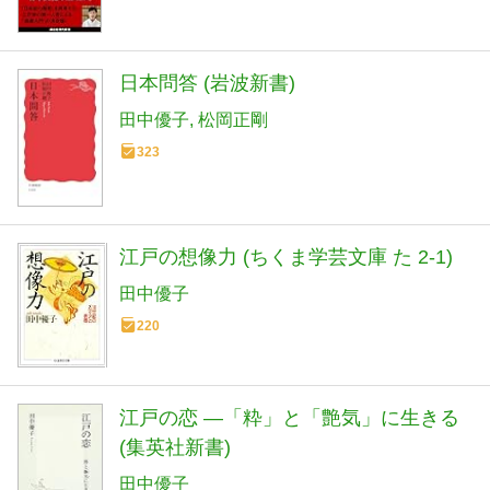
日本問答 (岩波新書)
田中優子
松岡正剛
323
江戸の想像力 (ちくま学芸文庫 た 2-1)
田中優子
220
江戸の恋 ―「粋」と「艶気」に生きる
(集英社新書)
田中優子