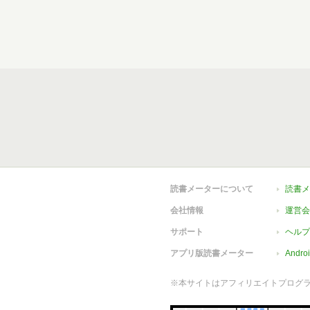
読書メーターについて
読書メ
会社情報
運営会
サポート
ヘルプ
アプリ版読書メーター
Andr
※本サイトはアフィリエイトプログ