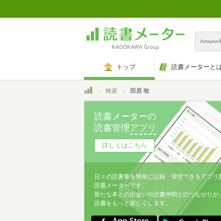
Amazo
トップ
読書メーターと
トップ
検索
田原 牧
読書メーターの
読書管理
アプリ
詳しくはこちら
日々の読書量を簡単に記録・管理できるアプリ
読書メーターです。
新たな本との出会いや読書仲間とのつながりが
読書をもっと楽しくします。