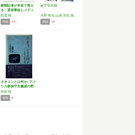
新聞記者が本音で答え
atプラス16
る「原発事故とメディ
アへ…
田原 牧
水野 和夫,山形 浩生,孫崎 享,白井 聡,笠井 潔,田原 牧,中沢 新一,宮台 真司,國分 功一郎,水口 和恵,大竹 弘二,絓 秀実,大澤 真幸,鈴木一誌
登録
19
登録
19
ネオコンとは何か: アメ
リカ新保守主義派の野
望
田原 牧
登録
8