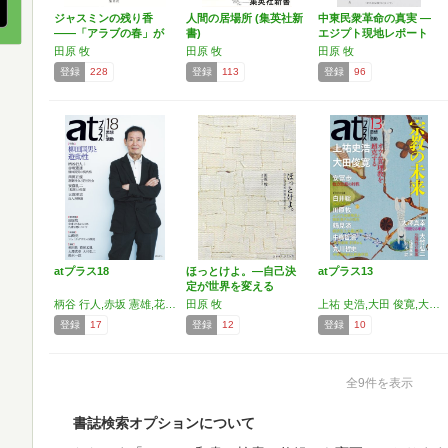
ジャスミンの残り香
人間の居場所 (集英社新
中東民衆革命の真実 ―
――「アラブの春」が
書)
エジプト現地レポート
変え…
…
田原 牧
田原 牧
田原 牧
登録
228
登録
113
登録
96
atプラス18
ほっとけよ。―自己決
atプラス13
定が世界を変える
柄谷 行人,赤坂 憲雄,花房 孟胤,大竹 弘二,大澤 真幸:杉田 敦,鈴木 一誌,西田 正規,安藤 礼二,大塚 英志,高瀬 幸途,田原 牧,山崎 亮
田原 牧
上祐 史浩,大田 俊寛,大竹 弘二,大澤 真幸,佐藤 嘉幸,鈴木 一誌,安冨 歩,田原 牧,鶴見 済,中嶌 哲演,白井 聡,丸川 哲史
登録
17
登録
12
登録
10
全9件を表示
書誌検索オプションについて