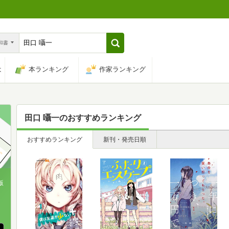
n和書
は
本ランキング
作家ランキング
田口 囁一
のおすすめランキング
おすすめランキング
新刊・発売日順
版
、