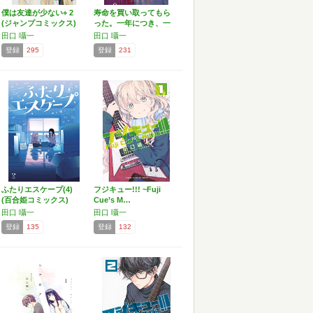
僕は友達が少ない+ 2
寿命を買い取ってもら
(ジャンプコミックス)
った。一年につき、一
万円…
田口 囁一
田口 囁一
登録
295
登録
231
ふたりエスケープ(4)
フジキュー!!! ~Fuji
(百合姫コミックス)
Cue’s M…
田口 囁一
田口 囁一
登録
135
登録
132