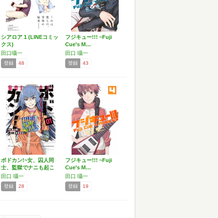
シアロア 1 (LINEコミッ
フジキュー!!! ~Fuji
クス)
Cue’s M…
田口囁一
田口 囁一
登録
48
登録
43
ボドカン!~女、囚人同
フジキュー!!! ~Fuji
士、監獄でナニも起こ
Cue’s M…
ら…
田口 囁一
田口 囁一
登録
28
登録
19