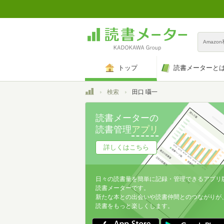
Amazo
トップ
読書メーターと
トップ
検索
田口 囁一
読書メーターの
読書管理
アプリ
詳しくはこちら
日々の読書量を簡単に記録・管理できるアプリ
読書メーターです。
新たな本との出会いや読書仲間とのつながりが
読書をもっと楽しくします。