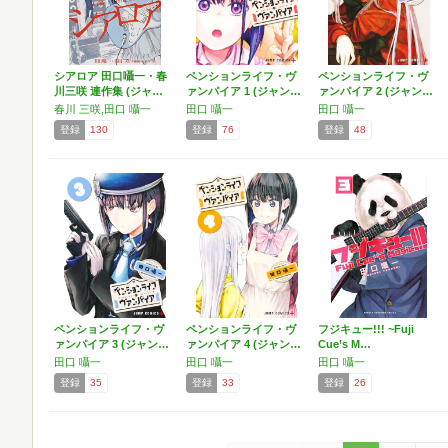
シアロア 田口囁一・春
ペンションライフ・ヴ
ペンションライフ・ヴ
川三咲 連作集 (ジャ…
ァンパイア 1 (ジャン…
ァンパイア 2 (ジャン…
春川 三咲,田口 囁一
田口 囁一
田口 囁一
登録
130
登録
76
登録
48
ペンションライフ・ヴ
ペンションライフ・ヴ
フジキュー!!! ~Fuji
ァンパイア 3 (ジャン…
ァンパイア 4 (ジャン…
Cue’s M…
田口 囁一
田口 囁一
田口 囁一
登録
35
登録
33
登録
26