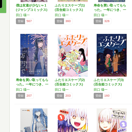
僕は友達が少ない+ 1
ふたりエスケープ(1)
寿命を買い取ってもら
(ジャンプコミックス)
(百合姫コミックス)
った。一年につき、一
万円…
田口 囁一
田口 囁一
田口 囁一
登録
567
登録
360
登録
326
寿命を買い取ってもら
ふたりエスケープ(2)
ふたりエスケープ(3)
った。一年につき、一
(百合姫コミックス)
(百合姫コミックス)
万円…
田口 囁一
田口 囁一
田口 囁一
登録
207
登録
203
登録
160