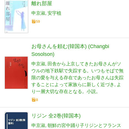
離れ部屋
申京淑
安宇植
59
お母さんを頼む(韓国本) (Changbi
Sosolson)
申京淑
田舎から上京してきたお母さんがソ
ウルの地下鉄駅で失踪する。いつもそばで無
限の愛を与える存在であったお母さんは失踪
することによって家族らに新しく近づき
よ
り一層大切な存在となる。小説。
8
リジン 全2巻(韓国本)
申京淑
朝鮮の宮中踊り子リジンとフランス