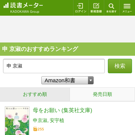
ログイン
新規登録
本を探
申 京淑のおすすめランキング
検索
おすすめ順
発売日順
母をお願い (集英社文庫)
申京淑
安宇植
255