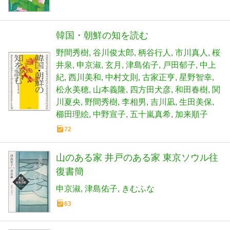
韓国・朝鮮の知を読む
野間秀樹
谷川俊太郎
柄谷行人
市川真人
桜
井泉
申京淑
玄月
津島佑子
戸田郁子
中上
紀
西川美和
中村文則
古家正亨
星野智幸
松永美穂
山本義隆
四方田犬彦
和田春樹
関
川夏央
野間秀樹
李相男
吉川凪
生田美保
櫛田理絵
中野宣子
五十嵐真希
加来順子
72
山のある家 井戸のある家 東京ソウル往
復書簡
申京淑
津島佑子
きむふな
63