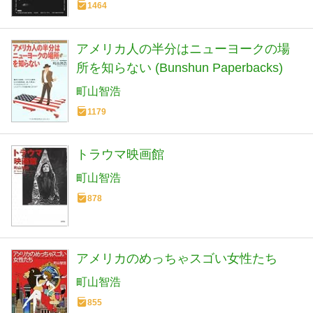
1464
アメリカ人の半分はニューヨークの場
所を知らない (Bunshun Paperbacks)
町山智浩
1179
トラウマ映画館
町山智浩
878
アメリカのめっちゃスゴい女性たち
町山智浩
855