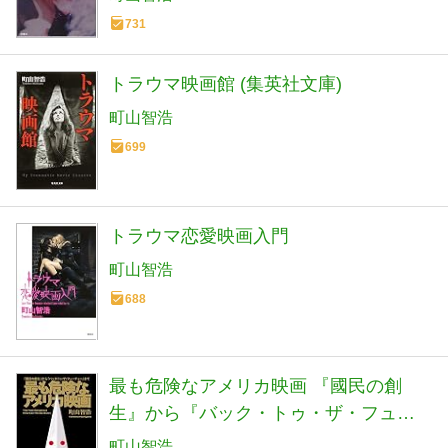
731
トラウマ映画館 (集英社文庫)
町山智浩
699
トラウマ恋愛映画入門
町山智浩
688
最も危険なアメリカ映画 『國民の創
生』から『バック・トゥ・ザ・フュー
チャー』まで
町山智浩