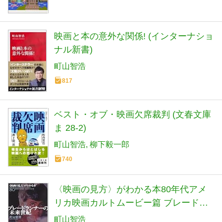
映画と本の意外な関係! (インターナショ
ナル新書)
町山智浩
817
ベスト・オブ・映画欠席裁判 (文春文庫
ま 28-2)
町山智浩
柳下毅一郎
740
〈映画の見方〉がわかる本80年代アメ
リカ映画カルトムービー篇 ブレードラ
ンナーの未来世紀
町山智浩