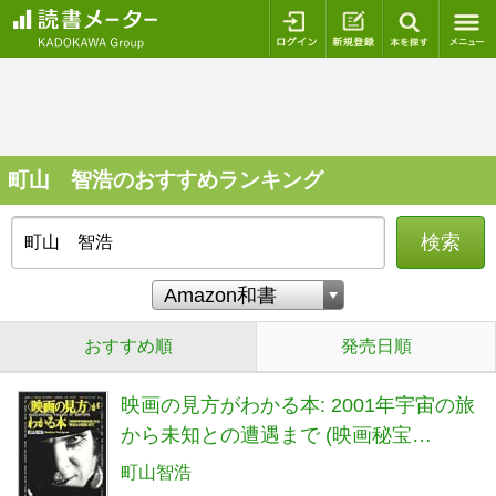
ログイン
新規登録
本を探
町山 智浩のおすすめランキング
検索
おすすめ順
発売日順
映画の見方がわかる本: 2001年宇宙の旅
から未知との遭遇まで (映画秘宝
COLLECTION 22)
町山智浩