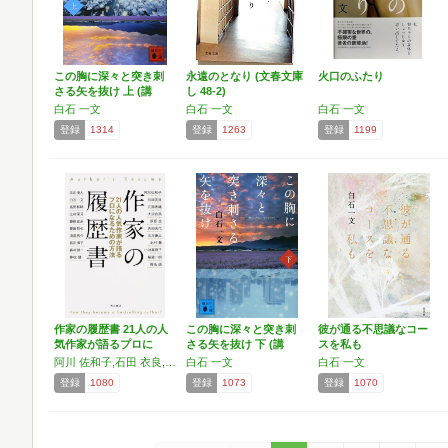
この胸に深々と突き刺
永遠のとなり (文春文庫
火口のふたり
さる矢を抜け 上 (講
し 48-2)
談…
白石 一文
白石 一文
白石 一文
登録
1314
登録
1263
登録
1199
作家の履歴書 21人の人
この胸に深々と突き刺
彼が通る不思議なコー
気作家が語るプロに
さる矢を抜け 下 (講
スを私も
な…
談…
阿川 佐和子,石田 衣良,江國 香織,荻原 浩,北方 謙三,小池 真理子,椎名 誠,白石 一文,辻村 深月,佐久間 文子,夢枕 獏,森村 誠一,皆川 博子,道尾 秀介,誉田 哲也,藤田 宜永,高野 和明,朱川 湊人,桜庭 一樹,北村 薫,角田 光代,大沢 在昌
白石 一文
白石 一文
登録
1080
登録
1073
登録
1070