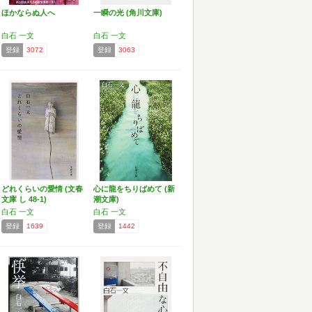
ほかならぬ人へ
一瞬の光 (角川文庫)
白石 一文
白石 一文
登録
3072
登録
3063
どれくらいの愛情 (文春
心に龍をちりばめて (新
文庫 し 48-1)
潮文庫)
白石 一文
白石 一文
登録
1639
登録
1442