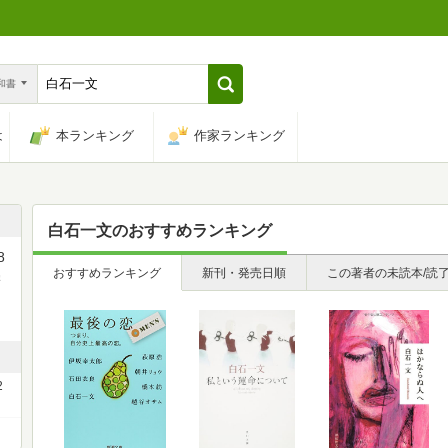
n和書
は
本ランキング
作家ランキング
白石一文
のおすすめランキング
8
おすすめランキング
新刊・発売日順
この著者の未読本/読
学
2