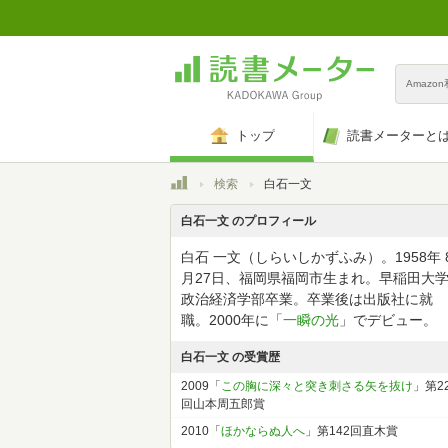
Amazo
トップ
読書メーターと
トップ
検索
白石一文
白石一文 のプロフィール
白石 一文（しらいしかずふみ）。1958年 
月27日、福岡県福岡市生まれ。早稲田大
政治経済学部卒業。卒業後は出版社に就
職。2000年に「
一瞬の光
」でデビュー。
白石一文 の受賞歴
2009「
この胸に深々と突き刺さる矢を抜け
」第2
回山本周五郎賞
2010「
ほかならぬ人へ
」第142回直木賞