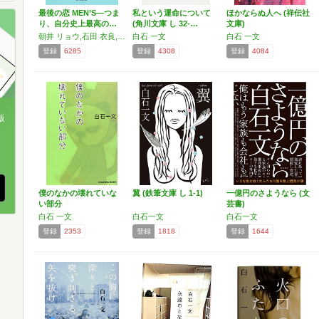
最後の恋 MEN’S―つま
私という運命について
ほかならぬ人へ (祥伝社
り、自分史上最高の…
(角川文庫 し 32-…
文庫)
朝井 リョウ,石田 衣良,荻原 浩,越谷 オサム,伊坂 幸太郎,白石 一文,橋本 紡
白石 一文
白石 一文
登録
6285
登録
4308
登録
4084
版
、
僕のなかの壊れていな
翼 (鉄筆文庫 し 1-1)
一億円のさようなら (文
い部分
芸書)
白石 一文
白石一文
白石一文
登録
2353
登録
1818
登録
1644