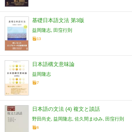
基礎日本語文法 第3版
益岡隆志
田窪行則
13
日本語構文意味論
益岡隆志
7
日本語の文法 (4) 複文と談話
野田尚史
益岡隆志
佐久間まゆみ
田窪行則
6