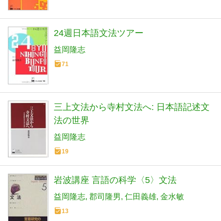
24週日本語文法ツアー
益岡隆志
71
三上文法から寺村文法へ: 日本語記述文
法の世界
益岡隆志
19
岩波講座 言語の科学〈5〉文法
益岡隆志
郡司隆男
仁田義雄
金水敏
13