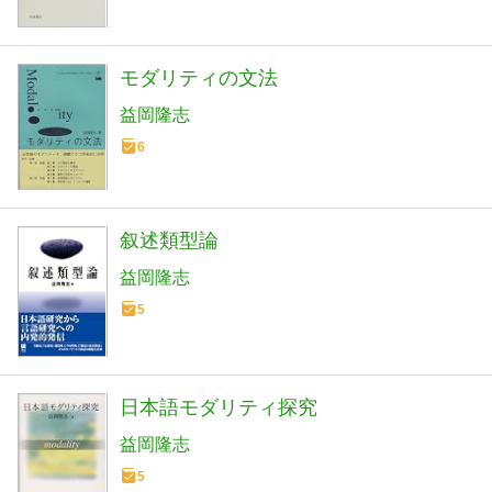
モダリティの文法
益岡隆志
6
叙述類型論
益岡隆志
5
日本語モダリティ探究
益岡隆志
5