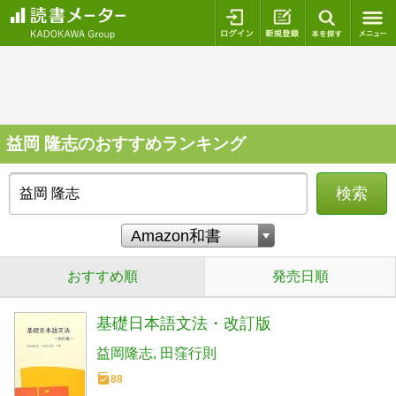
ログイン
新規登録
本を探
益岡 隆志のおすすめランキング
検索
おすすめ順
発売日順
基礎日本語文法・改訂版
益岡隆志
田窪行則
88