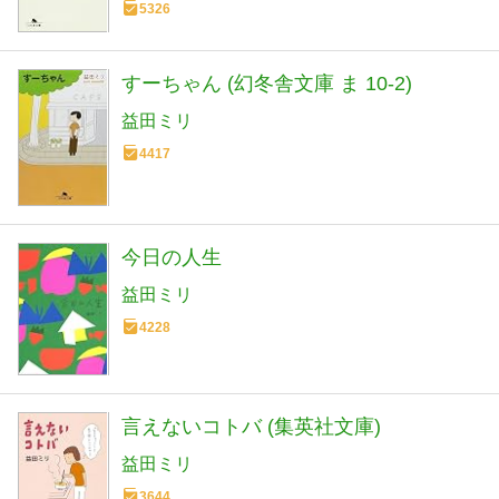
5326
すーちゃん (幻冬舎文庫 ま 10-2)
益田ミリ
4417
今日の人生
益田ミリ
4228
言えないコトバ (集英社文庫)
益田ミリ
3644