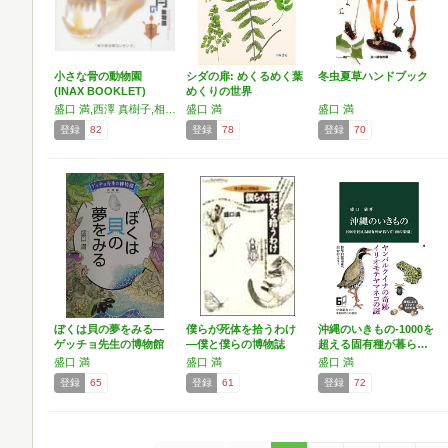
小さな骨の動物園
シダの扉: めくるめく葉
冬虫夏草ハンドブック
(INAX BOOKLET)
めくりの世界
盛口 満,西澤 真樹子,相川 稔,安田 守,安部 みき子,瀬戸山 玄
盛口 満
盛口 満
登録
82
登録
78
登録
70
ぼくは貝の夢をみる―
僕らが死体を拾うわけ
沖縄のいきもの-1000を
ゲッチョ先生の博物館
―僕と僕らの博物誌
超える固有種が暮ら…
貝…
盛口 満
盛口 満
盛口 満
登録
65
登録
61
登録
72