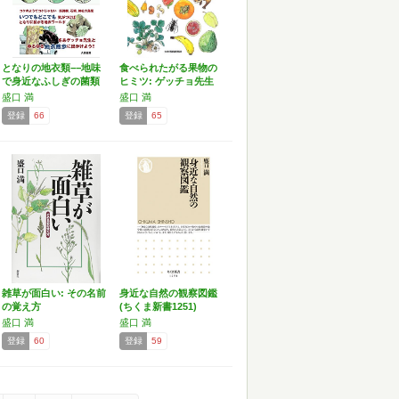
となりの地衣類−−地味
食べられたがる果物の
で身近なふしぎの菌類
ヒミツ: ゲッチョ先生
ウ…
の…
盛口 満
盛口 満
登録
66
登録
65
雑草が面白い: その名前
身近な自然の観察図鑑
の覚え方
(ちくま新書1251)
盛口 満
盛口 満
登録
60
登録
59