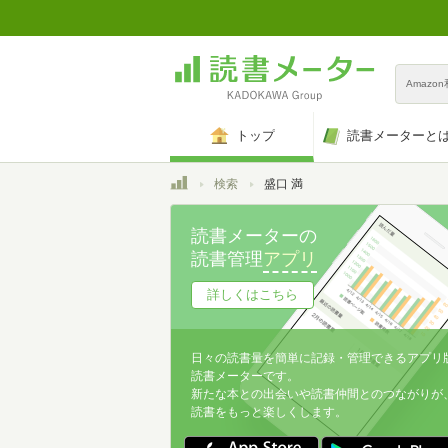
Amazo
トップ
読書メーターと
トップ
検索
盛口 満
読書メーターの
読書管理
アプリ
詳しくはこちら
日々の読書量を簡単に記録・管理できるアプリ
読書メーターです。
新たな本との出会いや読書仲間とのつながりが
読書をもっと楽しくします。