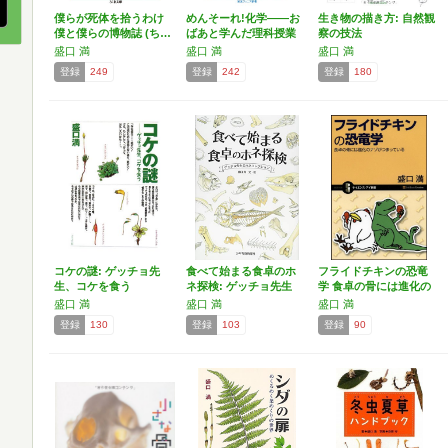
僕らが死体を拾うわけ
めんそーれ!化学――お
生き物の描き方: 自然観
僕と僕らの博物誌 (ち…
ばあと学んだ理科授業
察の技法
…
盛口 満
盛口 満
盛口 満
登録
249
登録
242
登録
180
コケの謎: ゲッチョ先
食べて始まる食卓のホ
フライドチキンの恐竜
生、コケを食う
ネ探検: ゲッチョ先生
学 食卓の骨には進化の
の…
ナ…
盛口 満
盛口 満
盛口 満
登録
130
登録
103
登録
90