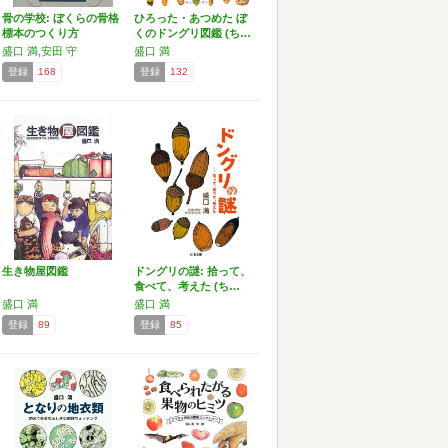
骨の学校: ぼくらの骨格
ひろった・あつめた ぼ
標本のつくり方
くのドングリ図鑑 (ち…
盛口 満,安田 守
盛口 満
登録
168
登録
132
生き物屋図鑑
ドングリの謎: 拾って、
食べて、考えた (ち…
盛口 満
盛口 満
登録
89
登録
85