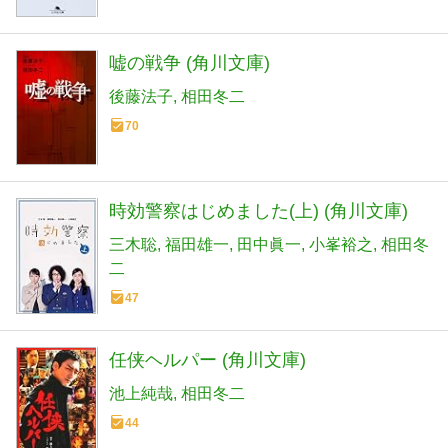
嘘の戦争 (角川文庫)
後藤法子
相田冬二
70
時効警察はじめました(上) (角川文庫)
三木聡
福田雄一
田中眞一
小峯裕之
相田冬
二
47
任侠ヘルパー (角川文庫)
池上純哉
相田冬二
44