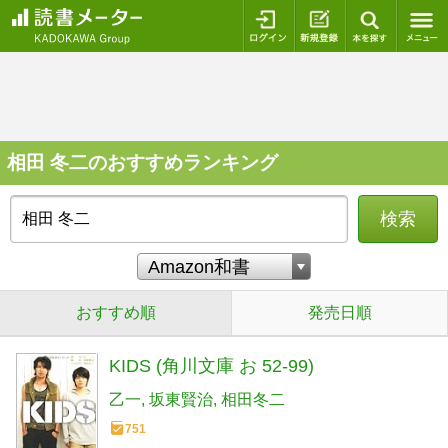
ログイン
新規登録
本を探
相田 冬二のおすすめランキング
検索
おすすめ順
発売日順
KIDS (角川文庫 お 52-99)
乙一
坂東賢治
相田冬二
751