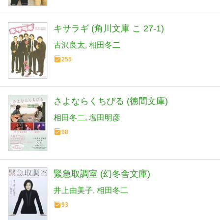
キサラギ (角川文庫 こ 27-1)
古沢良太
相田冬二
255
さよならくちびる (徳間文庫)
相田冬二
塩田明彦
98
緊急取調室 (幻冬舎文庫)
井上由美子
相田冬二
93