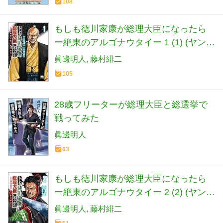
108
もしも徳川家康が総理大臣になったら
ー絶東のアルゴナウタイー 1 (1) (ヤング
チャンピオンコミックス)
眞邊明人
藤村緋二
105
28歳フリーターが総理大臣と総選挙で
戦ってみた
眞邊明人
63
もしも徳川家康が総理大臣になったら
ー絶東のアルゴナウタイー 2 (2) (ヤング
チャンピオンコミックス)
眞邊明人
藤村緋二