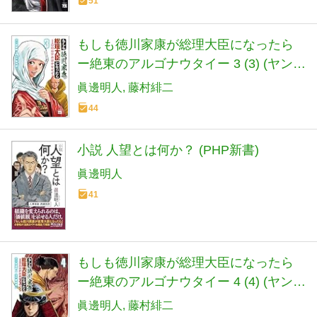
51
もしも徳川家康が総理大臣になったら
ー絶東のアルゴナウタイー 3 (3) (ヤング
チャンピオンコミックス)
眞邊明人
藤村緋二
44
小説 人望とは何か？ (PHP新書)
眞邊明人
41
もしも徳川家康が総理大臣になったら
ー絶東のアルゴナウタイー 4 (4) (ヤング
チャンピオンコミックス)
眞邊明人
藤村緋二