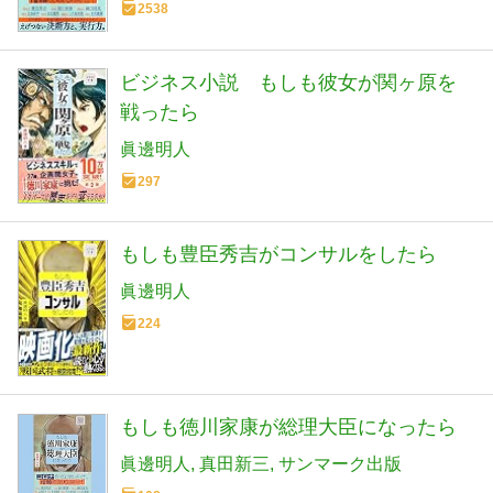
2538
ビジネス小説 もしも彼女が関ヶ原を
戦ったら
眞邊明人
297
もしも豊臣秀吉がコンサルをしたら
眞邊明人
224
もしも徳川家康が総理大臣になったら
眞邊明人
真田新三
サンマーク出版