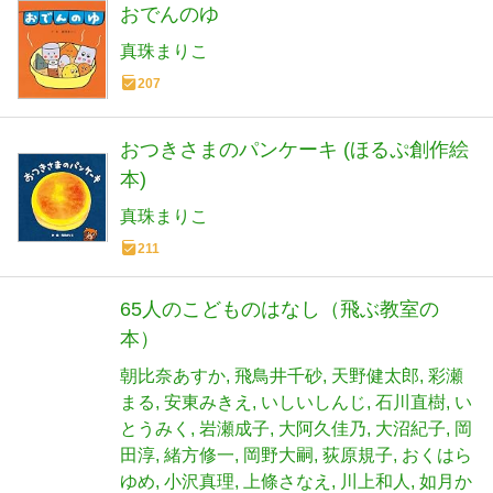
おでんのゆ
真珠まりこ
207
おつきさまのパンケーキ (ほるぷ創作絵
本)
真珠まりこ
211
65人のこどものはなし（飛ぶ教室の
本）
朝比奈あすか
飛鳥井千砂
天野健太郎
彩瀬
まる
安東みきえ
いしいしんじ
石川直樹
い
とうみく
岩瀬成子
大阿久佳乃
大沼紀子
岡
田淳
緒方修一
岡野大嗣
荻原規子
おくはら
ゆめ
小沢真理
上條さなえ
川上和人
如月か