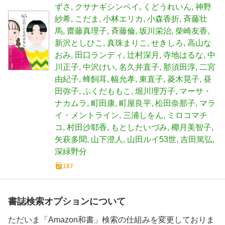
ずさ
クサナギシンペイ
くどうれいん
神野
紗希
こだま
小林エリカ
小森香折
斉藤壮
馬
齋藤真理子
斉藤倫
坂川栄治
柴崎友香
新沢としひこ
真珠まりこ
せきしろ
高山な
おみ
田口ランディ
辻村深月
寺地はるな
中
川正子
中沢けい
名久井直子
那須田淳
二宮
由紀子
蜂飼耳
幅允孝
東直子
菱木晃子
昼
田弥子
ふくだももこ
堀川理万子
マーサ・
ナカムラ
町田康
町屋良平
松田奈那子
マラ
イ・メントライン
三浦しをん
ミロコマチ
コ
村田沙耶香
もとしたいづみ
椰月美智子
矢萩多聞
山下澄人
山田ルイ53世
吉田篤弘
深緑野分
187
書誌検索オプションについて
ただいま「Amazon和書」検索の仕組みを変更しておりま