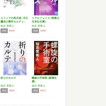
スフィアの死天使: 天久
リアルフェイス (実業之
鷹央の事件カルテ (…
日本社文庫)
知念 実希人
知念 実希人
登録
5634
登録
5440
祈りのカルテ
螺旋の手術室 (新潮文
庫)
知念 実希人
知念 実希人
登録
4834
登録
4672