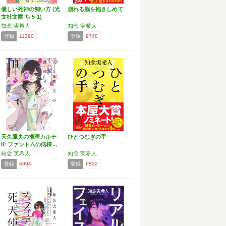
優しい死神の飼い方 (光
崩れる脳を抱きしめて
文社文庫 ち 5-1)
知念 実希人
知念 実希人
登録
11390
登録
9748
天久鷹央の推理カルテ
ひとつむぎの手
II: ファントムの病棟…
知念 実希人
知念 実希人
登録
6994
登録
6822