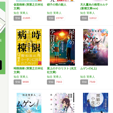
仮面病棟 (実業之日本社
硝子の塔の殺人
天久鷹央の推理カルテ
文庫)
(新潮文庫nex)
知念 実希人
知念 実希人
知念 実希人
登録
21695
登録
15797
登録
11812
版
、
時限病棟 (実業之日本社
屋上のテロリスト (光文
ムゲンのi(上)
文庫)
社文庫)
知念 実希人
知念 実希人
知念 実希人
登録
9698
登録
7943
登録
7549