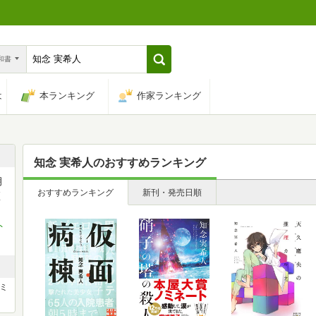
n和書
は
本ランキング
作家ランキング
知念 実希人
のおすすめランキング
月
おすすめランキング
新刊・発売日順
医
ト
ミ