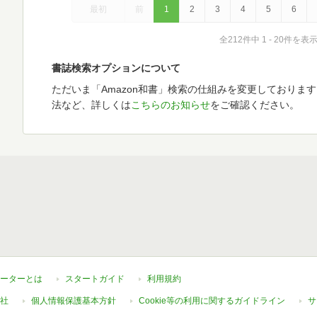
最初
前
1
2
3
4
5
6
全212件中 1 - 20件を表
書誌検索オプションについて
ただいま「Amazon和書」検索の仕組みを変更しておりま
法など、詳しくは
こちらのお知らせ
をご確認ください。
ーターとは
スタートガイド
利用規約
社
個人情報保護基本方針
Cookie等の利用に関するガイドライン
サ