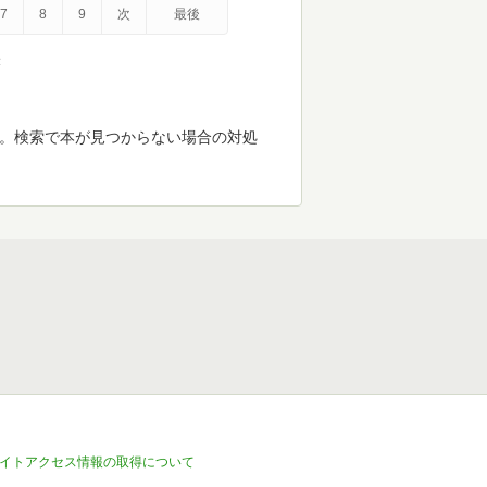
7
8
9
次
最後
示
す。検索で本が見つからない場合の対処
イトアクセス情報の取得について