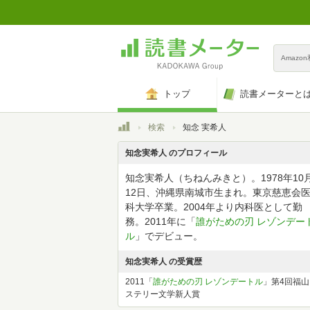
Amazo
トップ
読書メーターと
トップ
検索
知念 実希人
知念実希人 のプロフィール
知念実希人（ちねんみきと）。1978年10
12日、沖縄県南城市生まれ。東京慈恵会
科大学卒業。2004年より内科医として勤
務。2011年に「
誰がための刃 レゾンデー
ル
」でデビュー。
知念実希人 の受賞歴
2011「
誰がための刃 レゾンデートル
」第4回福山
ステリー文学新人賞