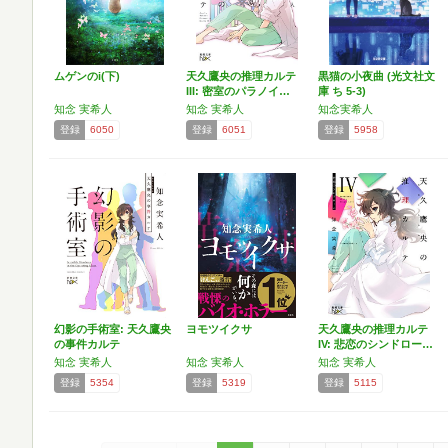
ムゲンのi(下)
天久鷹央の推理カルテ
黒猫の小夜曲 (光文社文
III: 密室のパラノイ…
庫 ち 5-3)
知念 実希人
知念 実希人
知念実希人
登録
6050
登録
6051
登録
5958
幻影の手術室: 天久鷹央
ヨモツイクサ
天久鷹央の推理カルテ
の事件カルテ
IV: 悲恋のシンドロー…
知念 実希人
知念 実希人
知念 実希人
登録
5354
登録
5319
登録
5115