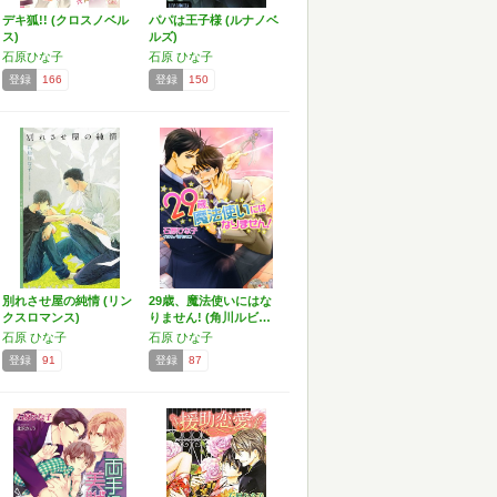
デキ狐!! (クロスノベル
パパは王子様 (ルナノベ
ス)
ルズ)
石原ひな子
石原 ひな子
登録
166
登録
150
別れさせ屋の純情 (リン
29歳、魔法使いにはな
クスロマンス)
りません! (角川ルビ…
石原 ひな子
石原 ひな子
登録
91
登録
87