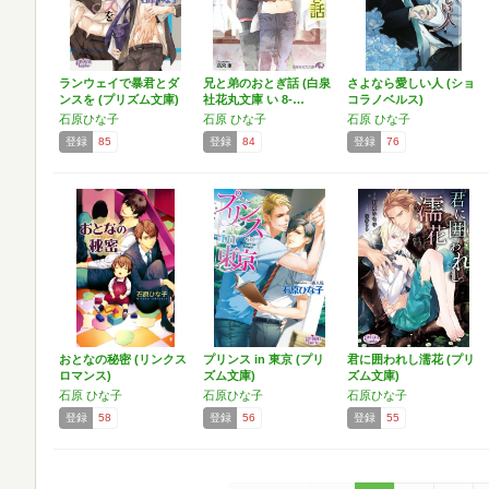
ランウェイで暴君とダ
兄と弟のおとぎ話 (白泉
さよなら愛しい人 (ショ
ンスを (プリズム文庫)
社花丸文庫 い 8-…
コラノベルス)
石原ひな子
石原 ひな子
石原 ひな子
登録
85
登録
84
登録
76
おとなの秘密 (リンクス
プリンス in 東京 (プリ
君に囲われし濡花 (プリ
ロマンス)
ズム文庫)
ズム文庫)
石原 ひな子
石原ひな子
石原ひな子
登録
58
登録
56
登録
55