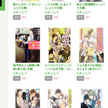
狼さんがやってきた (シ
こどもが眠ったあとで
狼さん探偵物語 (ショコ
ョコラ文庫)
(ショコラ文庫)
ラ文庫)
石原 ひな子
石原 ひな子
石原 ひな子
登録
352
登録
248
登録
197
高円寺かふぇ純情の事
ロイヤルウエディング
うちの息子がお世話に
情 (富士見L文庫)
～パパは王子様～ (ル…
なります (角川ルビー
文…
石原 ひな子
石原 ひな子
石原 ひな子
登録
129
登録
103
登録
100