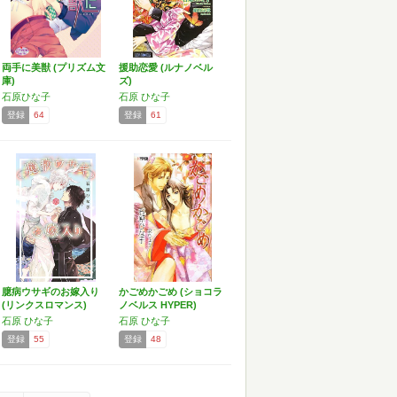
両手に美獣 (プリズム文
援助恋愛 (ルナノベル
庫)
ズ)
石原ひな子
石原 ひな子
登録
64
登録
61
臆病ウサギのお嫁入り
かごめかごめ (ショコラ
(リンクスロマンス)
ノベルス HYPER)
石原 ひな子
石原 ひな子
登録
55
登録
48