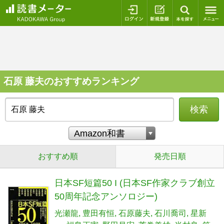
ログイン
新規登録
本を探
石原 藤夫のおすすめランキング
検索
おすすめ順
発売日順
日本SF短篇50 I (日本SF作家クラブ創立
50周年記念アンソロジー)
光瀬龍
豊田有恒
石原藤夫
石川喬司
星新