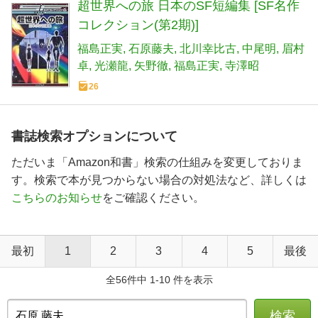
超世界への旅 日本のSF短編集 [SF名作
コレクション(第2期)]
福島正実
石原藤夫
北川幸比古
中尾明
眉村
卓
光瀬龍
矢野徹
福島正実
寺澤昭
26
書誌検索オプションについて
ただいま「Amazon和書」検索の仕組みを変更しておりま
す。検索で本が見つからない場合の対処法など、詳しくは
こちらのお知らせ
をご確認ください。
最初
1
2
3
4
5
最後
全56件中 1-10 件を表示
検索