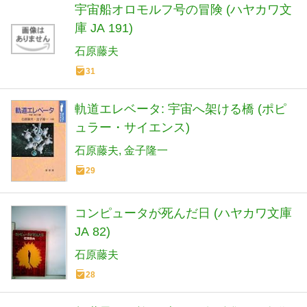
宇宙船オロモルフ号の冒険 (ハヤカワ文
庫 JA 191)
石原藤夫
31
軌道エレベータ: 宇宙へ架ける橋 (ポピ
ュラー・サイエンス)
石原藤夫
金子隆一
29
コンピュータが死んだ日 (ハヤカワ文庫
JA 82)
石原藤夫
28