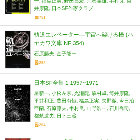
一
福島正実
野田昌宏
荒巻義雄
半村良
筒
井康隆
日本SF作家クラブ
751
軌道エレベーター―宇宙へ架ける橋 (ハ
ヤカワ文庫 NF 354)
石原藤夫
金子隆一
258
日本SF全集 1 1957~1971
星新一
小松左京
光瀬龍
眉村卓
筒井康隆
平井和正
豊田有恒
福島正実
矢野徹
今日泊
亜蘭
石原藤夫
半村良
山野浩一
石川喬司
都筑道夫
日下三蔵
204