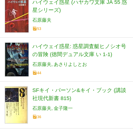
ハイウェイ惑星 (ハヤカワ文庫 JA 55 惑
星シリーズ)
石原藤夫
53
ハイウェイ惑星: 惑星調査艇ヒノシオ号
の冒険 (徳間デュアル文庫 い 1-1)
石原藤夫
あさりよしとお
44
SFキイ・パーソン&キイ・ブック (講談
社現代新書 815)
石原藤夫
金子隆一
36