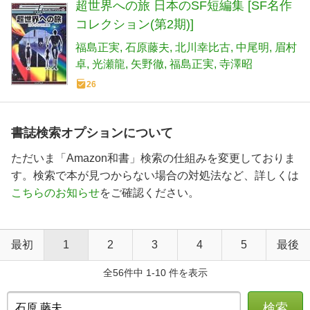
超世界への旅 日本のSF短編集 [SF名作
コレクション(第2期)]
福島正実
石原藤夫
北川幸比古
中尾明
眉村
卓
光瀬龍
矢野徹
福島正実
寺澤昭
26
書誌検索オプションについて
ただいま「Amazon和書」検索の仕組みを変更しておりま
す。検索で本が見つからない場合の対処法など、詳しくは
こちらのお知らせ
をご確認ください。
最初
1
2
3
4
5
最後
全56件中 1-10 件を表示
検索