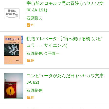
宇宙船オロモルフ号の冒険 (ハヤカワ文
庫 JA 191)
石原藤夫
31
軌道エレベータ: 宇宙へ架ける橋 (ポピ
ュラー・サイエンス)
石原藤夫
金子隆一
29
コンピュータが死んだ日 (ハヤカワ文庫
JA 82)
石原藤夫
28