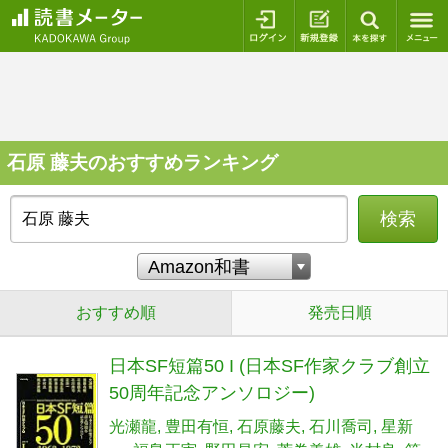
ログイン
新規登録
本を探
石原 藤夫のおすすめランキング
検索
おすすめ順
発売日順
日本SF短篇50 I (日本SF作家クラブ創立
50周年記念アンソロジー)
光瀬龍
豊田有恒
石原藤夫
石川喬司
星新