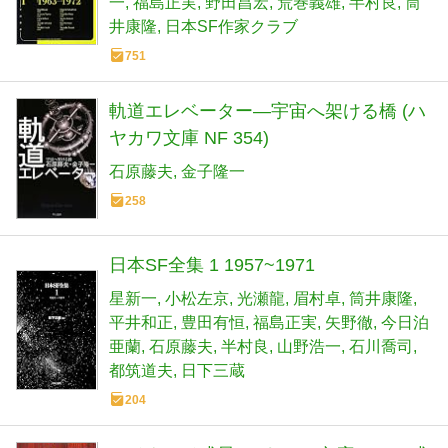
一
福島正実
野田昌宏
荒巻義雄
半村良
筒
井康隆
日本SF作家クラブ
751
軌道エレベーター―宇宙へ架ける橋 (ハ
ヤカワ文庫 NF 354)
石原藤夫
金子隆一
258
日本SF全集 1 1957~1971
星新一
小松左京
光瀬龍
眉村卓
筒井康隆
平井和正
豊田有恒
福島正実
矢野徹
今日泊
亜蘭
石原藤夫
半村良
山野浩一
石川喬司
都筑道夫
日下三蔵
204