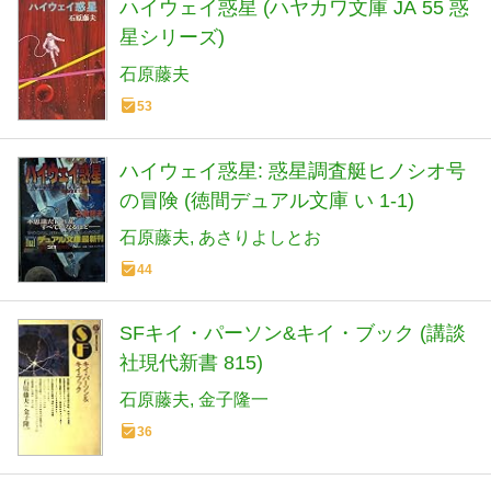
ハイウェイ惑星 (ハヤカワ文庫 JA 55 惑
星シリーズ)
石原藤夫
53
ハイウェイ惑星: 惑星調査艇ヒノシオ号
の冒険 (徳間デュアル文庫 い 1-1)
石原藤夫
あさりよしとお
44
SFキイ・パーソン&キイ・ブック (講談
社現代新書 815)
石原藤夫
金子隆一
36