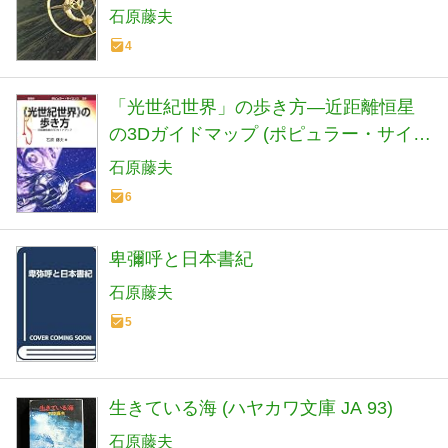
石原藤夫
4
「光世紀世界」の歩き方―近距離恒星
の3Dガイドマップ (ポピュラー・サイエ
ンス)
石原藤夫
6
卑彌呼と日本書紀
石原藤夫
5
生きている海 (ハヤカワ文庫 JA 93)
石原藤夫