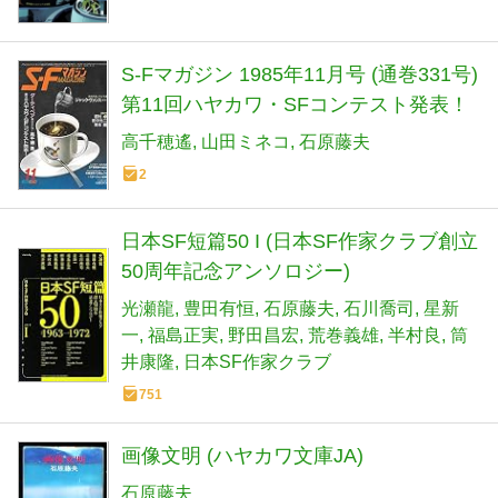
S-Fマガジン 1985年11月号 (通巻331号)
第11回ハヤカワ・SFコンテスト発表！
高千穂遙
山田ミネコ
石原藤夫
2
日本SF短篇50 I (日本SF作家クラブ創立
50周年記念アンソロジー)
光瀬龍
豊田有恒
石原藤夫
石川喬司
星新
一
福島正実
野田昌宏
荒巻義雄
半村良
筒
井康隆
日本SF作家クラブ
751
画像文明 (ハヤカワ文庫JA)
石原藤夫