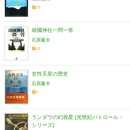
15
靖國神社一問一答
石原藤夫
10
女性天皇の歴史
石原藤夫
2
ランダウの幻視星 (光世紀パトロール・
シリーズ)