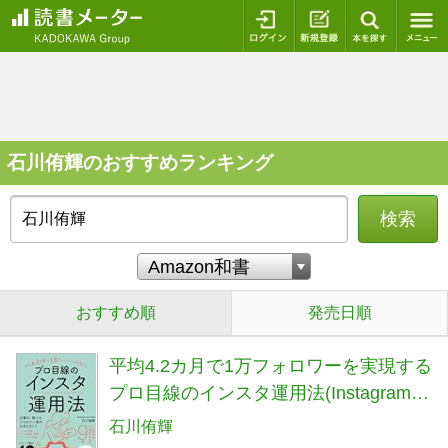
ログイン
新規登録
本を探
石川侑輝のおすすめランキング
検索
おすすめ順
発売日順
平均4.2カ月で1万フォロワーを実現する
プロ目線のインスタ運用法(Instagramマ
ーケティング)
石川侑輝