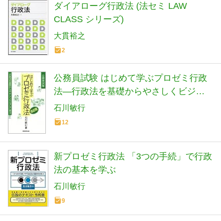
ダイアローグ行政法 (法セミ LAW
CLASS シリーズ)
大貫裕之
2
公務員試験 はじめて学ぶプロゼミ行政
法―行政法を基礎からやさしくビジュ
アルに学ぶ
石川敏行
12
新プロゼミ行政法 「3つの手続」で行政
法の基本を学ぶ
石川敏行
9