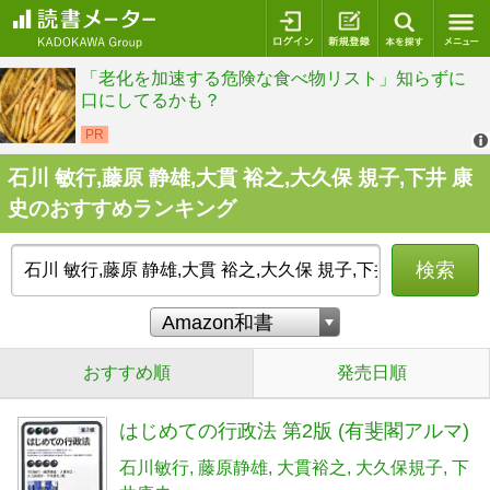
ログイン
新規登録
本を探
石川 敏行,藤原 静雄,大貫 裕之,大久保 規子,下井 康
史のおすすめランキング
検索
おすすめ順
発売日順
はじめての行政法 第2版 (有斐閣アルマ)
石川敏行
藤原静雄
大貫裕之
大久保規子
下