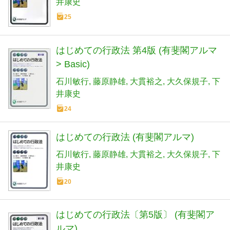
井康史
25
はじめての行政法 第4版 (有斐閣アルマ
> Basic)
石川敏行
藤原静雄
大貫裕之
大久保規子
下
井康史
24
はじめての行政法 (有斐閣アルマ)
石川敏行
藤原静雄
大貫裕之
大久保規子
下
井康史
20
はじめての行政法〔第5版〕 (有斐閣ア
ルマ)