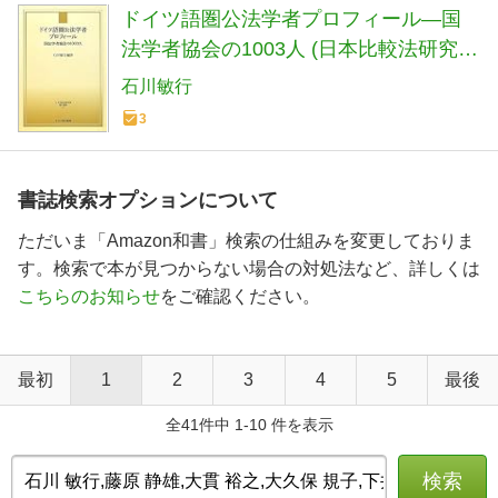
ドイツ語圏公法学者プロフィール―国
法学者協会の1003人 (日本比較法研究所
資料叢書)
石川敏行
3
書誌検索オプションについて
ただいま「Amazon和書」検索の仕組みを変更しておりま
す。検索で本が見つからない場合の対処法など、詳しくは
こちらのお知らせ
をご確認ください。
最初
1
2
3
4
5
最後
全41件中 1-10 件を表示
検索