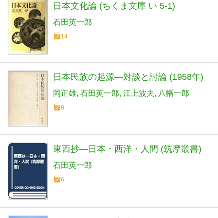
日本文化論 (ちくま文庫 い 5-1)
石田英一郎
14
日本民族の起源―対談と討論 (1958年)
岡正雄
石田英一郎
江上波夫
八幡一郎
9
東西抄―日本・西洋・人間 (筑摩叢書)
石田英一郎
6