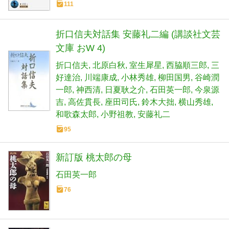
111
折口信夫対話集 安藤礼二編 (講談社文芸
文庫 おW 4)
折口信夫
北原白秋
室生犀星
西脇順三郎
三
好達治
川端康成
小林秀雄
柳田国男
谷崎潤
一郎
神西清
日夏耿之介
石田英一郎
今泉源
吉
高佐貫長
座田司氏
鈴木大拙
横山秀雄
和歌森太郎
小野祖教
安藤礼二
95
新訂版 桃太郎の母
石田英一郎
76