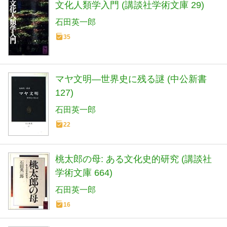
文化人類学入門 (講談社学術文庫 29)
石田英一郎
35
マヤ文明―世界史に残る謎 (中公新書
127)
石田英一郎
22
桃太郎の母: ある文化史的研究 (講談社
学術文庫 664)
石田英一郎
16