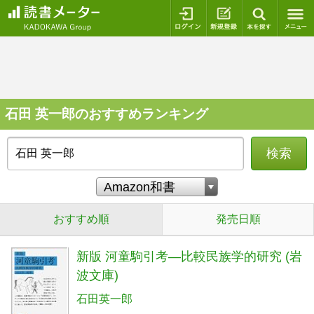
ログイン
新規登録
本を探
石田 英一郎のおすすめランキング
検索
おすすめ順
発売日順
新版 河童駒引考―比較民族学的研究 (岩
波文庫)
石田英一郎