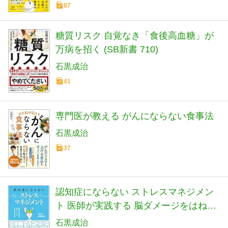
87
糖質リスク 自覚なき「食後高血糖」が
万病を招く (SB新書 710)
石黒成治
41
専門医が教える がんにならない食事法
石黒成治
37
認知症にならない ストレスマネジメン
ト 医師が実践する 脳ダメージをはねの
ける方法
石黒成治