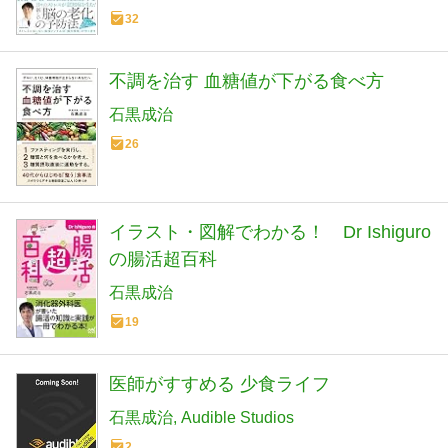
32
不調を治す 血糖値が下がる食べ方
石黒成治
26
イラスト・図解でわかる！ Dr Ishiguro
の腸活超百科
石黒成治
19
医師がすすめる 少食ライフ
石黒成治
Audible Studios
2