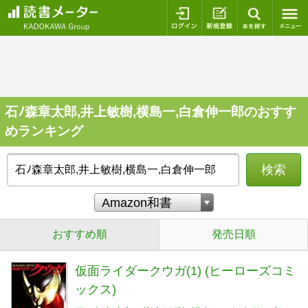
ログイン
新規登録
本を探
石ﾉ森章太郎,井上敏樹,横島一,白倉伸一郎のおすす
めランキング
検索
おすすめ順
発売日順
仮面ライダークウガ(1) (ヒーローズコミ
ックス)