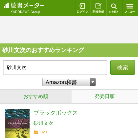
ログイン
新規登録
本を探
砂川文次のおすすめランキング
検索
おすすめ順
発売日順
ブラックボックス
砂川文次
3323