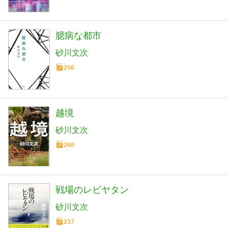
臆病な都市
砂川文次
256
越境
砂川文次
260
戦場のレビヤタン
砂川文次
237