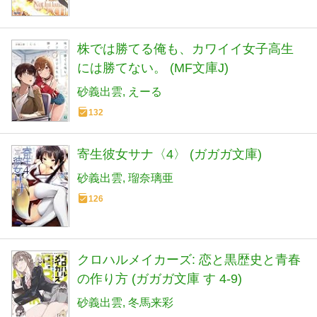
株では勝てる俺も、カワイイ女子高生
には勝てない。 (MF文庫J)
砂義出雲
えーる
132
寄生彼女サナ〈4〉 (ガガガ文庫)
砂義出雲
瑠奈璃亜
126
クロハルメイカーズ: 恋と黒歴史と青春
の作り方 (ガガガ文庫 す 4-9)
砂義出雲
冬馬来彩