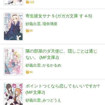
122
寄生彼女サナ 5 (ガガガ文庫 す 4-5)
砂義出雲
瑠奈璃亜
99
隣の部屋のダ天使に、隠しごとは通じ
ない。 (MF文庫J)
砂義出雲
かるかるめ
90
ポイントつくなら恋してもいいですか?
(MF文庫J)
砂義出雲
みつどうえ