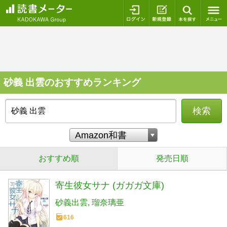
ログイン
新規登録
本を探
砂義 出雲のおすすめランキング
検索
おすすめ順
発売日順
寄生彼女サナ (ガガガ文庫)
砂義出雲
瑠奈璃亜
616