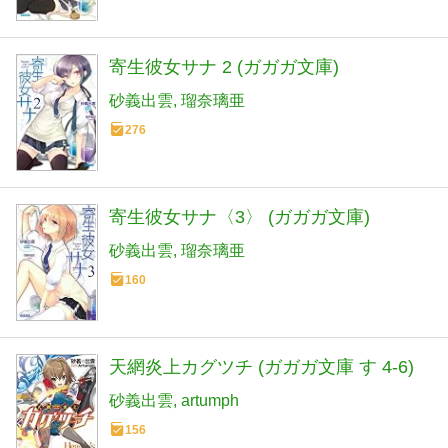
寄生彼女サナ 2 (ガガガ文庫)
砂義出雲
瑠奈璃亜
276
寄生彼女サナ〈3〉 (ガガガ文庫)
砂義出雲
瑠奈璃亜
160
天網炎上カグツチ (ガガガ文庫 す 4-6)
砂義出雲
artumph
156