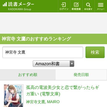
ログイン
新規登録
本を探
神宮寺 文鷹のおすすめランキング
検索
おすすめ順
発売日順
孤高の電波美少女と恋で繋がったらギ
ガ重い (電撃文庫)
神宮寺文鷹
MAIRO