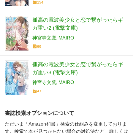
154
孤高の電波美少女と恋で繋がったらギ
ガ重い2 (電撃文庫)
神宮寺文鷹
MAIRO
60
孤高の電波美少女と恋で繋がったらギ
ガ重い3 (電撃文庫)
神宮寺文鷹
MAIRO
43
書誌検索オプションについて
ただいま「Amazon和書」検索の仕組みを変更しておりま
す。検索で本が見つからない場合の対処法など、詳しくは