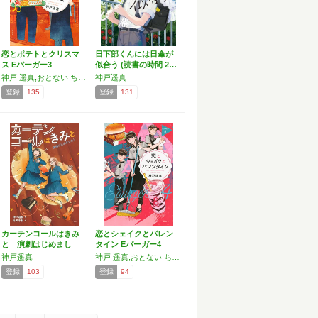
恋とポテトとクリスマ
日下部くんには日傘が
ス Eバーガー3
似合う (読書の時間 2…
神戸 遥真,おとない ちあき
神戸遥真
登録
135
登録
131
カーテンコールはきみ
恋とシェイクとバレン
と 演劇はじめまし
タイン Eバーガー4
た！ …
神戸遥真
神戸 遥真,おとない ちあき
登録
103
登録
94