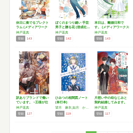
休日に奏でるプレクト
ぼくのまつり縫い 手芸
本日は、離婚日和で
ラム (メディアワーク
男子と贈る花 (偕成社…
す。 (メディアワークス
ス…
文…
神戸遥真
神戸遥真
神戸遥真
登録
143
登録
142
登録
143
訳ありブランドで働い
ひみつの相関図ノート
片想い中の幼なじみと
ています。 ~王様が仕
(単行本)
契約結婚してみます。
立…
(…
神戸遥真
望月 麻衣,如月 かずさ,神戸 遥真,もえぎ 桃,宮下 恵茉
神戸遥真
登録
127
登録
119
登録
117