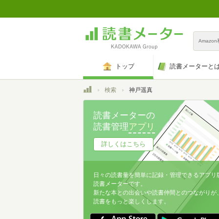
Amazo
トップ
読書メーターと
トップ
検索
神戸遥真
読書メーターの
読書管理
アプリ
詳しくはこちら
日々の読書量を簡単に記録・管理できるアプリ
読書メーターです。
新たな本との出会いや読書仲間とのつながりが
読書をもっと楽しくします。