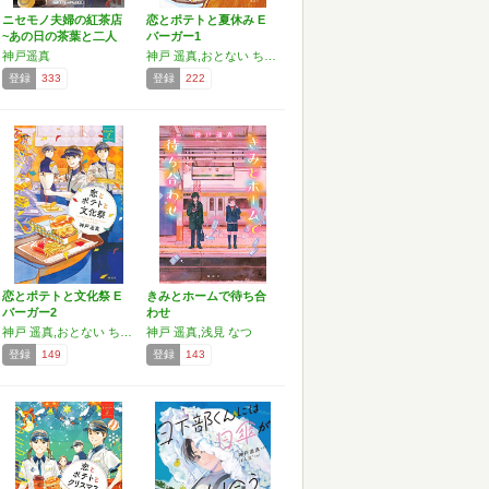
ニセモノ夫婦の紅茶店
恋とポテトと夏休み E
~あの日の茶葉と二人
バーガー1
の…
神戸遥真
神戸 遥真,おとない ちあき
登録
333
登録
222
恋とポテトと文化祭 E
きみとホームで待ち合
バーガー2
わせ
神戸 遥真,おとない ちあき
神戸 遥真,浅見 なつ
登録
149
登録
143