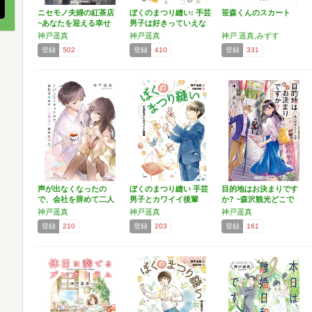
ニセモノ夫婦の紅茶店
ぼくのまつり縫い: 手芸
笹森くんのスカート
~あなたを迎える幸せ
男子は好きっていえな
の…
い
神戸遥真
神戸遥真
神戸 遥真,みずす
登録
502
登録
410
登録
331
声が出なくなったの
ぼくのまつり縫い 手芸
目的地はお決まりです
で、会社を辞めて二人
男子とカワイイ後輩
か? ~森沢観光どこで
暮らし…
も…
神戸遥真
神戸遥真
神戸遥真
登録
210
登録
203
登録
161