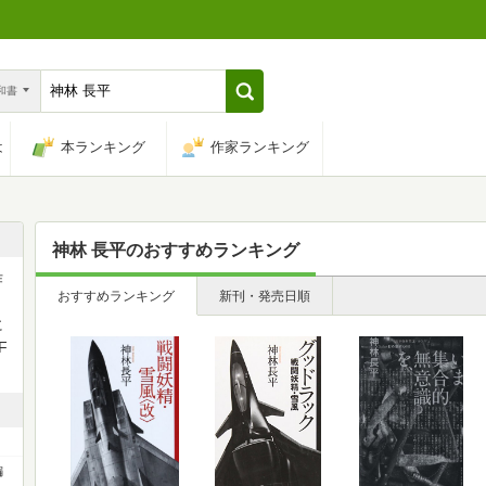
n和書
は
本ランキング
作家ランキング
神林 長平
のおすすめランキング
作
おすすめランキング
新刊・発売日順
に
F
編