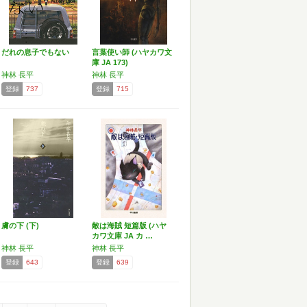
だれの息子でもない
言葉使い師 (ハヤカワ文
庫 JA 173)
神林 長平
神林 長平
登録
737
登録
715
膚の下 (下)
敵は海賊 短篇版 (ハヤ
カワ文庫 JA カ …
神林 長平
神林 長平
登録
643
登録
639