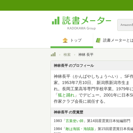
Amazo
トップ
読書メーターと
トップ
検索
神林 長平
神林長平 のプロフィール
神林長平（かんばやしちょうへい）。SF
家。1953年7月10日、 新潟県新潟市生ま
れ。長岡工業高等専門学校卒業。1979年
「
狐と踊れ
」でデビュー。2001年に日本S
作家クラブ会長に就任する。
神林長平 の受賞歴
1983「
言葉使い師
」第14回星雲賞日本短編部門
1984「
敵は海賊・海賊版
」第15回星雲賞日本長