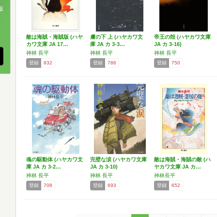
版
、
敵は海賊・海賊版 (ハヤ
膚の下 上 (ハヤカワ文
帝王の殻 (ハヤカワ文庫
カワ文庫 JA 17…
庫 JA カ 3-3…
JA カ 3-16)
神林 長平
神林 長平
神林 長平
登録
832
登録
786
登録
750
魂の駆動体 (ハヤカワ文
完壁な涙 (ハヤカワ文庫
敵は海賊・海賊の敵 (ハ
庫 JA カ 3-2…
JA カ 3-10)
ヤカワ文庫 JA カ…
神林 長平
神林 長平
神林長平
登録
708
登録
693
登録
652