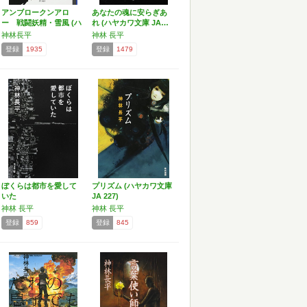
アンブロークンアロ
あなたの魂に安らぎあ
ー 戦闘妖精・雪風 (ハ
れ (ハヤカワ文庫 JA…
ヤ…
神林長平
神林 長平
登録
1935
登録
1479
ぼくらは都市を愛して
プリズム (ハヤカワ文庫
いた
JA 227)
神林 長平
神林 長平
登録
859
登録
845