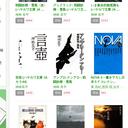
戦闘妖精・雪風〈改〉
グッドラック: 戦闘妖
いま集合的無意識を、
日
(ハヤカワ文庫 JA …
精・雪風 (ハヤカワ文…
(ハヤカワ文庫 JA …
神林 長平
神林 長平
神林 長平
登録
4664
登録
2915
登録
2222
部
編
雲
短
言壺 (ハヤカワ文庫 JA
アンブロ-クンアロ-: 戦
NOVA 2---書き下ろし日
カ 3-44)
闘妖精・雪風
本ＳＦコレクシ…
神林長平
神林 長平
東 浩紀,恩田 陸,法月 綸太郎,宮部 みゆき,神林 長平,倉田 タカシ,小路 幸也,新城 カズマ,曽根 圭介,田辺 青蛙,津原 泰水,西崎 憲
登録
1429
登録
1059
登録
941