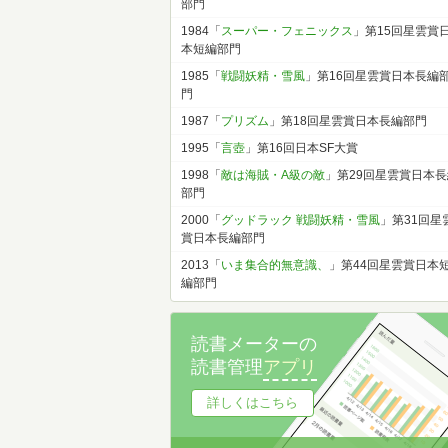
部門
1984「
スーパー・フェニックス
」第15回星雲賞
本短編部門
1985「
戦闘妖精・雪風
」第16回星雲賞日本長編
門
1987「
プリズム
」第18回星雲賞日本長編部門
1995「
言壺
」第16回日本SF大賞
1998「
敵は海賊・A級の敵
」第29回星雲賞日本長
部門
2000「
グッドラック 戦闘妖精・雪風
」第31回星
賞日本長編部門
2013「
いま集合的無意識、
」第44回星雲賞日本
編部門
読書メーターの
読書管理
アプリ
詳しくはこちら