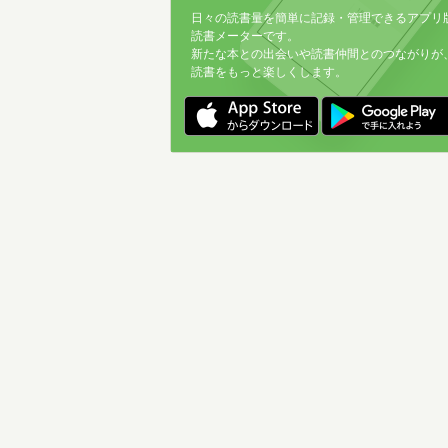
日々の読書量を簡単に記録・管理できるアプリ
読書メーターです。
新たな本との出会いや読書仲間とのつながりが
読書をもっと楽しくします。