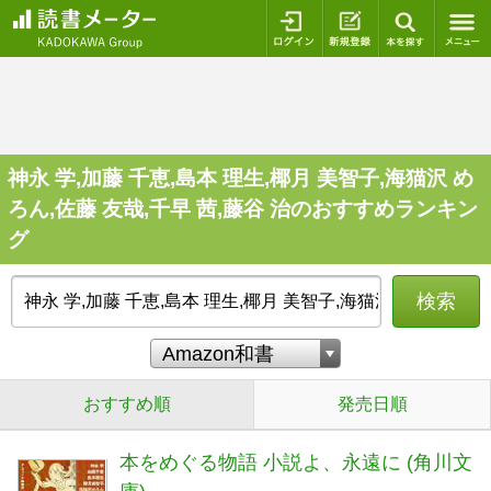
ログイン
新規登録
本を探
神永 学,加藤 千恵,島本 理生,椰月 美智子,海猫沢 め
ろん,佐藤 友哉,千早 茜,藤谷 治のおすすめランキン
グ
検索
おすすめ順
発売日順
本をめぐる物語 小説よ、永遠に (角川文