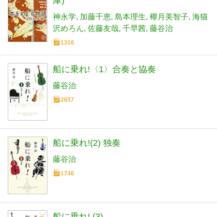
庫)
神永学
加藤千恵
島本理生
椰月美智子
海猫
沢めろん
佐藤友哉
千早茜
藤谷治
1316
船に乗れ!〈1〉合奏と協奏
藤谷治
2657
船に乗れ!(2) 独奏
藤谷治
1746
船に乗れ! (3)