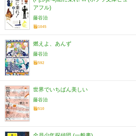
アフル)
藤谷治
1045
燃えよ、あんず
藤谷治
592
世界でいちばん美しい
藤谷治
510
全員少年探偵団 (一般書)