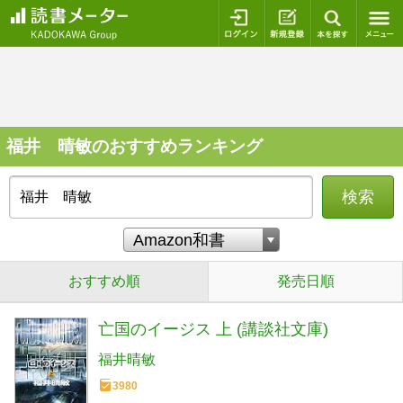
ログイン
新規登録
本を探
福井 晴敏のおすすめランキング
検索
おすすめ順
発売日順
亡国のイージス 上 (講談社文庫)
福井晴敏
3980