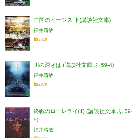
亡国のイージス 下(講談社文庫)
福井晴敏
3519
川の深さは (講談社文庫 ふ 59-4)
福井晴敏
2870
終戦のローレライ(1) (講談社文庫 ふ 59-
5)
福井晴敏