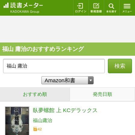
ログイン
新規登録
本を探
福山 庸治のおすすめランキング
検索
おすすめ順
発売日順
臥夢螺館 上 KCデラックス
福山庸治
42