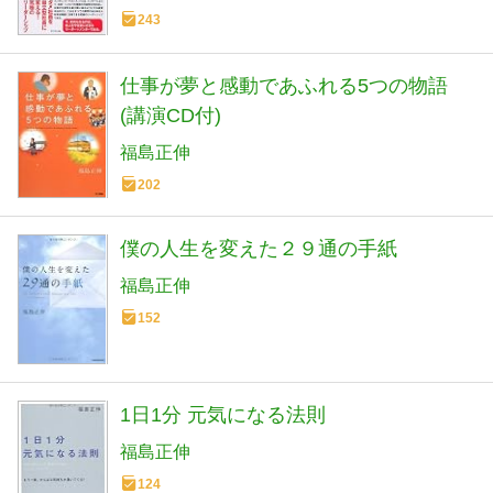
243
仕事が夢と感動であふれる5つの物語
(講演CD付)
福島正伸
202
僕の人生を変えた２９通の手紙
福島正伸
152
1日1分 元気になる法則
福島正伸
124