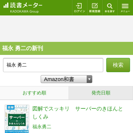
ログイン
新規登録
本を探
福永 勇二の新刊
検索
おすすめ順
発売日順
図解でスッキリ サーバーのきほんと
しくみ
福永勇二