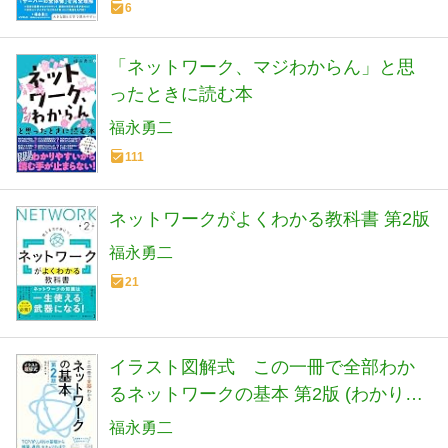
6
「ネットワーク、マジわからん」と思
ったときに読む本
福永勇二
111
ネットワークがよくわかる教科書 第2版
福永勇二
21
イラスト図解式 この一冊で全部わか
るネットワークの基本 第2版 (わかりや
すさにこだわったイラスト図解式)
福永勇二