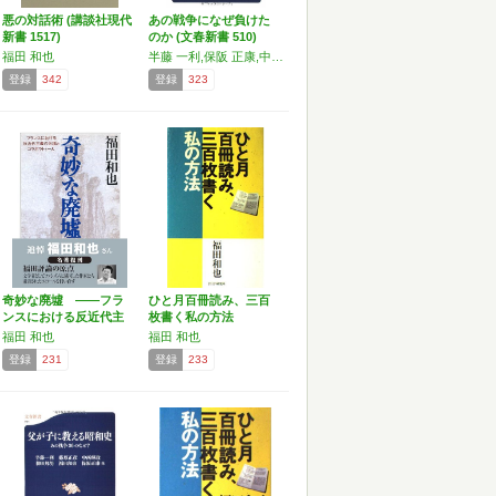
悪の対話術 (講談社現代
あの戦争になぜ負けた
新書 1517)
のか (文春新書 510)
福田 和也
半藤 一利,保阪 正康,中西 輝政,戸高 一成,福田 和也,加藤 陽子
登録
342
登録
323
奇妙な廃墟 ――フラ
ひと月百冊読み、三百
ンスにおける反近代主
枚書く私の方法
義の…
福田 和也
福田 和也
登録
231
登録
233