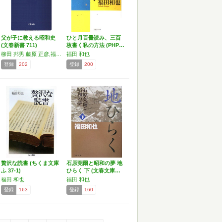
父が子に教える昭和史
ひと月百冊読み、三百
(文春新書 711)
枚書く私の方法 (PHP…
柳田 邦男,藤原 正彦,福田 和也,中西 輝政,保阪 正康他,半藤 一利
福田 和也
登録
202
登録
200
贅沢な読書 (ちくま文庫
石原莞爾と昭和の夢 地
ふ 37-1)
ひらく 下 (文春文庫…
福田 和也
福田 和也
登録
163
登録
160