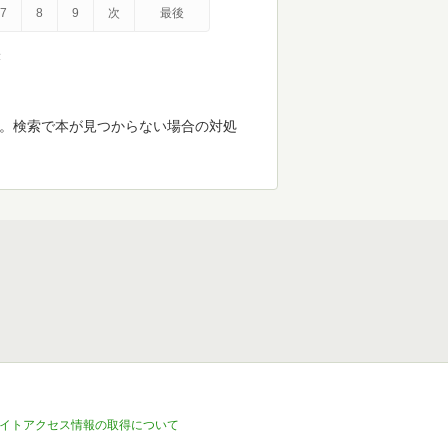
7
8
9
次
最後
示
す。検索で本が見つからない場合の対処
イトアクセス情報の取得について