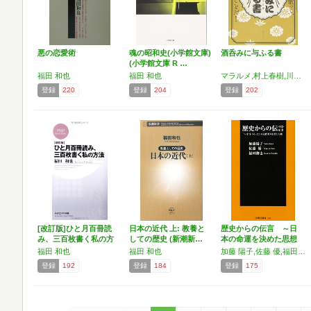
悪の恋愛術
魂の昭和史(小学館文庫)
酒呑みに与ふる書
(小学館文庫 R …
福田 和也
福田 和也
マラルメ,村上春樹,川上未映子,角田光代,小池真理子,いしいしんじ,田村隆一,木山捷平,中島らも,谷崎潤一郎,森澄雄,岡田育,安西水丸,草野心平,菊地信義,夏目漱石,室生犀星,菊地成孔,藤子不二雄A,内田樹,鷲田清一,ボードレール,堀口大學,江戸川乱歩,佐藤春夫,井伏鱒二,吉行淳之介,開高健,伊集院静,北方謙三,松浦寿輝,古井由吉,島田雅彦,吉井勇,大伴旅人,折口信夫(訳),松尾芭蕉,佐伯一麦,福田和也,水上瀧太郎,吉田健一,丸谷才一,中村稔,大岡信,筒井康隆,ヴァレリー
登録
220
登録
204
登録
202
[改訂版]ひと月百冊読
日本の近代 上: 教養と
歴史からの伝言 ～日
み、三百枚書く私の方
しての歴史 (新潮新…
本の命運を決めた思想
法…
と行…
福田 和也
福田 和也
加藤 陽子,佐藤 優,福田 和也
登録
192
登録
184
登録
175