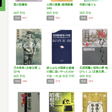
悪の読書術
人間の器量 (新潮新書
作家の値うち
340)
福田 和也
福田 和也
福田 和也
登録
607
登録
552
登録
434
乃木希典 (文春文庫 ふ
彼らはなぜ国家を破滅
石原莞爾と昭和の夢 地
12-6)
の淵に追いやったのか
ひらく 上 (文春文庫…
昭…
福田 和也
半藤 一利,秦 郁彦,平間 洋一,保阪 正康,黒野 耐,戸高 一成,戸部 良一,福田 和也
福田 和也
登録
286
登録
273
登録
253