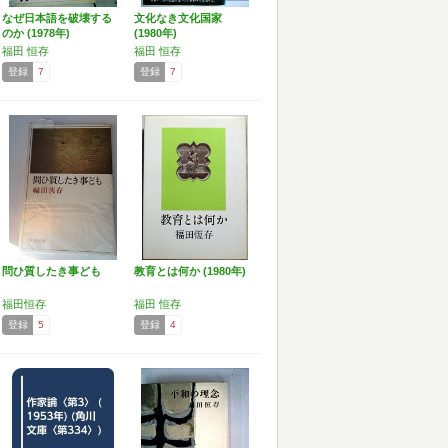
なぜ日本語を破壊する
文化なき文化国家
のか (1978年)
(1980年)
福田 恒存
福田 恒存
登録
7
登録
7
問ひ質したき事ども
教育とは何か (1980年)
福田恒存
福田 恒存
登録
5
登録
4