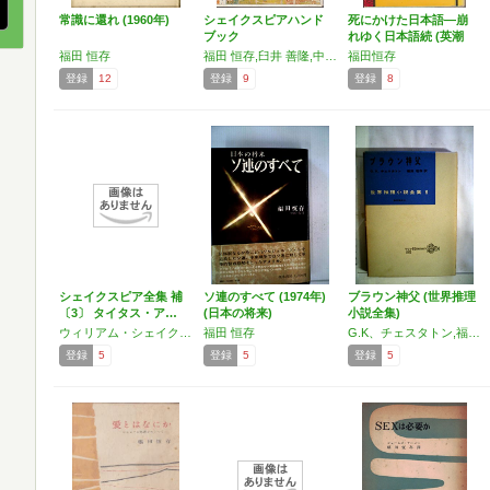
常識に還れ (1960年)
シェイクスピアハンド
死にかけた日本語―崩
ブック
れゆく日本語続 (英潮
社…
福田 恒存
福田 恒存,臼井 善隆,中村 保男,入江 隆則,喜志 哲雄,松原 正
福田恒存
登録
12
登録
9
登録
8
シェイクスピア全集 補
ソ連のすべて (1974年)
ブラウン神父 (世界推理
〔3〕 タイタス・ア…
(日本の将来)
小説全集)
ウィリアム・シェイクスピア,福田恒存
福田 恒存
G.K、チェスタトン,福田 恒存
登録
5
登録
5
登録
5