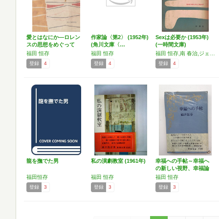
愛とはなにか―ロレン
作家論〈第2〉 (1952年)
Sexは必要か (1953年)
スの思想をめぐって
(角川文庫〈…
(一時間文庫)
(1…
福田 恒存
福田 恒存
福田 恒存,南 春治,ジェームズ・サーバー,E.B.ホワイト
登録
4
登録
4
登録
4
龍を撫でた男
私の演劇教室 (1961年)
幸福への手帖～幸福へ
の新しい視野、幸福論
必読書
福田恒存
福田 恒存
福田 恒存
登録
3
登録
3
登録
3