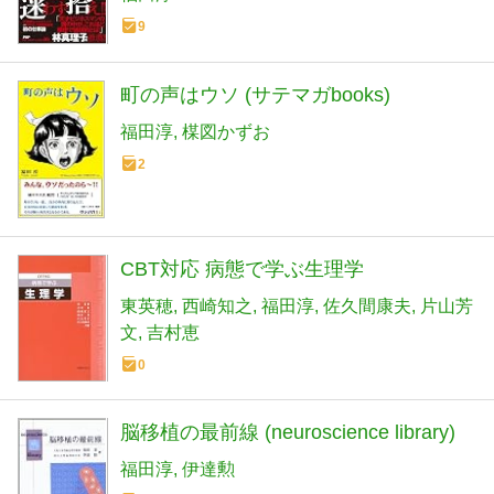
9
町の声はウソ (サテマガbooks)
福田淳
楳図かずお
2
CBT対応 病態で学ぶ生理学
東英穂
西崎知之
福田淳
佐久間康夫
片山芳
文
吉村恵
0
脳移植の最前線 (neuroscience library)
福田淳
伊達勲