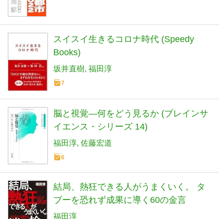
スイスイ生きるコロナ時代 (Speedy
Books)
坂井直樹
福田淳
7
脳と視覚―何をどう見るか (ブレインサ
イエンス・シリーズ 14)
福田淳
佐藤宏道
6
結局、熱狂できる人がうまくいく。 タ
ブーを恐れず成果に導く60の金言
福田淳