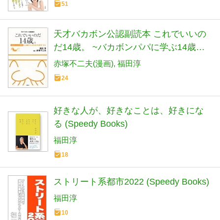
51
天才バカボン公認副読本 これでいいの
だ14歳。 ~バカボンパパに学ぶ14歳か
らの生き方哲学100~
赤塚不二夫(漫画)
福田淳
24
好きな人が、好きなことは、好きにな
る (Speedy Books)
福田淳
18
ストリート系都市2022 (Speedy Books)
福田淳
10