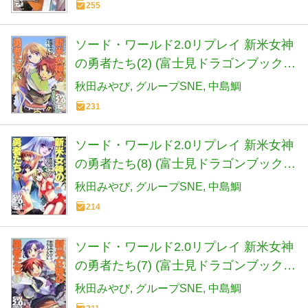
255
ソード・ワールド2.0リプレイ 新米女神
の勇者たち(2) (富士見ドラゴンブック
29-22)
秋田みやび
グループSNE
中島鯛
231
ソード・ワールド2.0リプレイ 新米女神
の勇者たち(8) (富士見ドラゴンブック
29-28)
秋田みやび
グループSNE
中島鯛
214
ソード・ワールド2.0リプレイ 新米女神
の勇者たち(7) (富士見ドラゴンブック
29-27)
秋田みやび
グループSNE
中島鯛