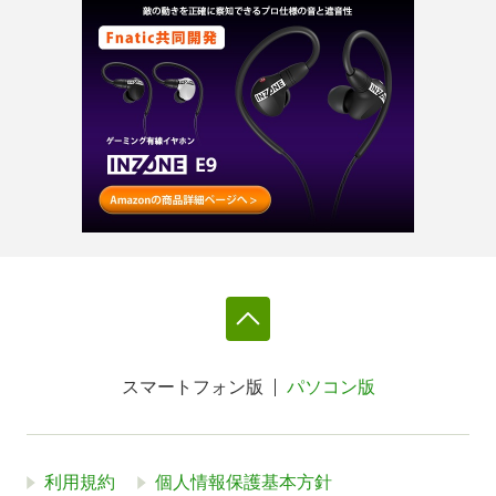
スマートフォン版
パソコン版
利用規約
個人情報保護基本方針