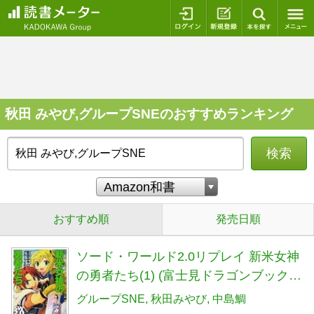
ログイン
新規登録
本を探
秋田 みやび,グループSNEのおすすめランキング
検索
おすすめ順
発売日順
ソード・ワールド2.0リプレイ 新米女神
の勇者たち(1) (富士見ドラゴンブック
29-21)
グループSNE
秋田みやび
中島鯛