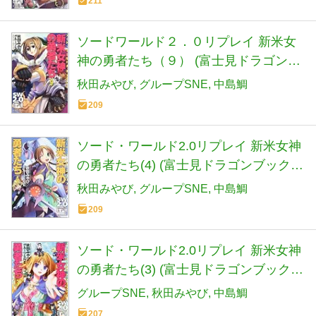
211
ソードワールド２．０リプレイ 新米女
神の勇者たち（９） (富士見ドラゴンブ
ック 29-29)
秋田みやび
グループSNE
中島鯛
209
ソード・ワールド2.0リプレイ 新米女神
の勇者たち(4) (富士見ドラゴンブック
29-24)
秋田みやび
グループSNE
中島鯛
209
ソード・ワールド2.0リプレイ 新米女神
の勇者たち(3) (富士見ドラゴンブック
29-23)
グループSNE
秋田みやび
中島鯛
207