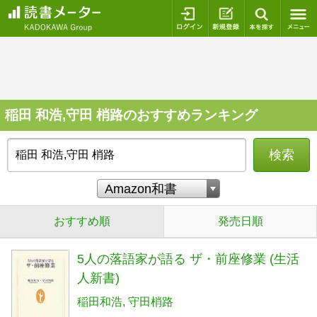
ログイン
新規登録
本を探
稲田 和浩,守田 梢路のおすすめランキング
検索
おすすめ順
発売日順
5人の落語家が語る ザ・前座修業 (生活
人新書)
稲田和浩
守田梢路