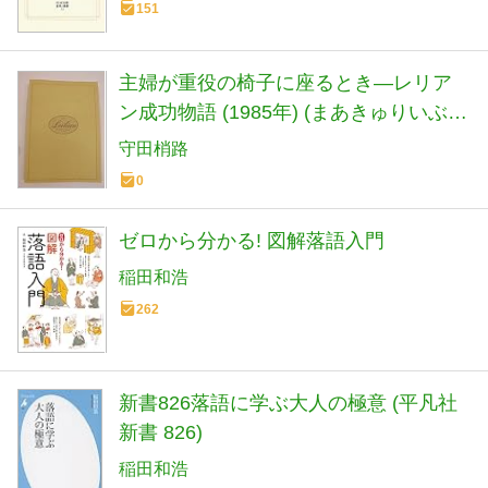
151
主婦が重役の椅子に座るとき―レリア
ン成功物語 (1985年) (まあきゅりいぶっ
くす)
守田梢路
0
ゼロから分かる! 図解落語入門
稲田和浩
262
新書826落語に学ぶ大人の極意 (平凡社
新書 826)
稲田和浩