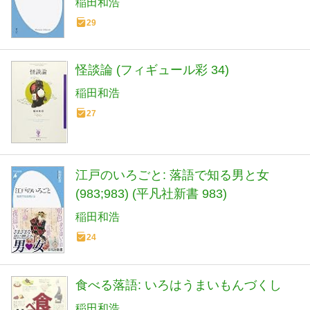
稲田和浩
29
怪談論 (フィギュール彩 34)
稲田和浩
27
江戸のいろごと: 落語で知る男と女
(983;983) (平凡社新書 983)
稲田和浩
24
食べる落語: いろはうまいもんづくし
稲田和浩