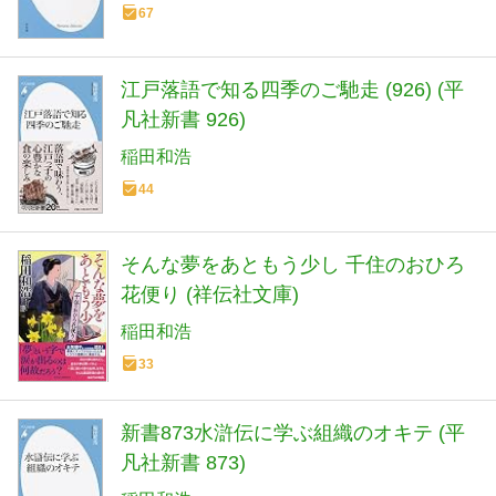
67
江戸落語で知る四季のご馳走 (926) (平
凡社新書 926)
稲田和浩
44
そんな夢をあともう少し 千住のおひろ
花便り (祥伝社文庫)
稲田和浩
33
新書873水滸伝に学ぶ組織のオキテ (平
凡社新書 873)