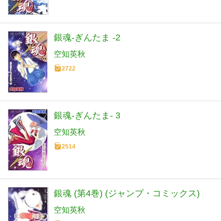
銀魂-ぎんたま -2
空知英秋
2722
銀魂-ぎんたま- 3
空知英秋
2514
銀魂 (第4巻) (ジャンプ・コミックス)
空知英秋