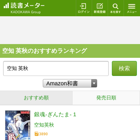
ログイン
新規登録
本を探
空知 英秋のおすすめランキング
検索
おすすめ順
発売日順
銀魂-ぎんたま- 1
空知英秋
3890