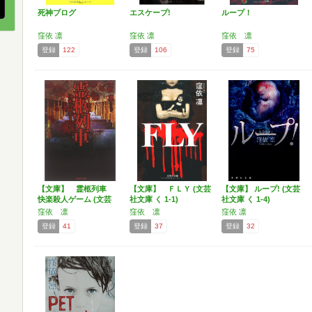
死神ブログ
エスケープ!
ループ！
窪依 凛
窪依 凛
窪依 凛
登録
122
登録
106
登録
75
【文庫】 霊柩列車
【文庫】 ＦＬＹ (文芸
【文庫】 ループ! (文芸
快楽殺人ゲーム (文芸
社文庫 く 1-1)
社文庫 く 1-4)
社…
窪依 凛
窪依 凛
窪依 凛
登録
41
登録
37
登録
32