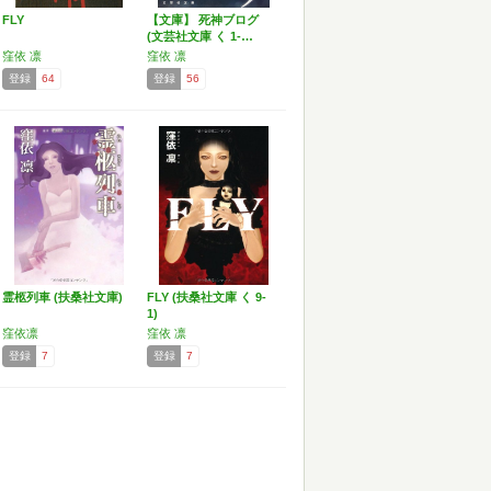
FLY
【文庫】 死神ブログ
(文芸社文庫 く 1-…
窪依 凛
窪依 凛
登録
64
登録
56
霊柩列車 (扶桑社文庫)
FLY (扶桑社文庫 く 9-
1)
窪依凛
窪依 凛
登録
7
登録
7