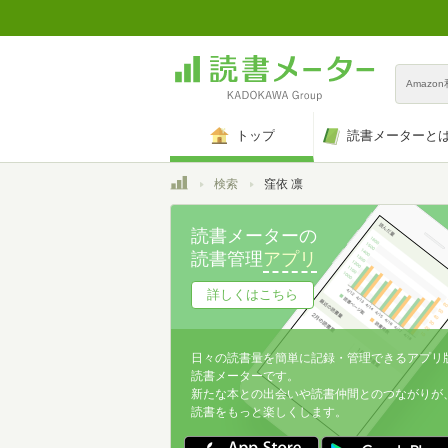
Amazo
トップ
読書メーターと
トップ
検索
窪依 凛
読書メーターの
読書管理
アプリ
詳しくはこちら
日々の読書量を簡単に記録・管理できるアプリ
読書メーターです。
新たな本との出会いや読書仲間とのつながりが
読書をもっと楽しくします。