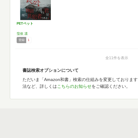
PETペット
窪依 凛
登録
1
全11件を表示
書誌検索オプションについて
ただいま「Amazon和書」検索の仕組みを変更しておりま
法など、詳しくは
こちらのお知らせ
をご確認ください。