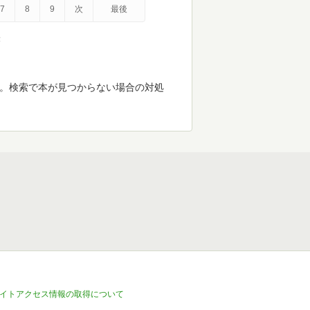
7
8
9
次
最後
示
す。検索で本が見つからない場合の対処
イトアクセス情報の取得について