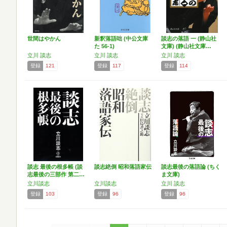
世間はやかん
新釈落語咄 (中公文庫
談志の落語 一 (静山社
た 56-1)
文庫) (静山社文庫…
立川 談志
立川 談志
立川 談志
登録
121
登録
117
登録
114
談志 最後の根多帳 (談
談志絶倒 昭和落語家伝
談志最後の落語論 (ちく
志最後の三部作 第二…
ま文庫)
立川談志
立川談志
立川 談志
登録
103
登録
96
登録
96