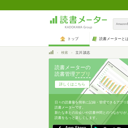
Amazo
トップ
読書メーターと
トップ
検索
立川 談志
読書メーターの
読書管理
アプリ
詳しくはこちら
日々の読書量を簡単に記録・管理できるアプリ
読書メーターです。
新たな本との出会いや読書仲間とのつながりが
読書をもっと楽しくします。