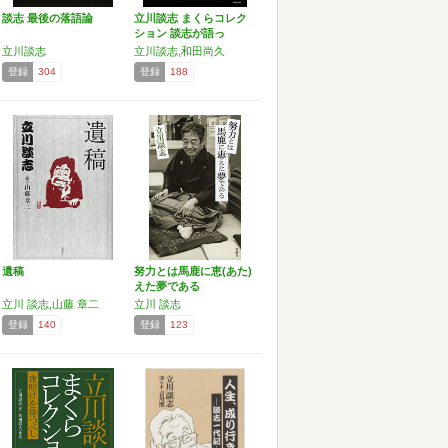
談志 最後の落語論
立川談志 まくらコレク
ション 談志が語っ
た“…
立川談志
立川談志,和田尚久
登録
304
登録
188
遺稿
努力とは馬鹿に恵(あた)
えた夢である
立川 談志,山藤 章二
立川 談志
登録
140
登録
123