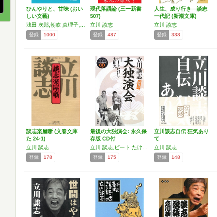
ひんやりと、甘味 (おい
現代落語論 (三一新書
人生、成り行き―談志
しい文藝)
507)
一代記 (新潮文庫)
浅田 次郎,朝吹 真理子,植草 甚一,川上 弘美,沢村 貞子,立川 談志
立川 談志
立川 談志
登録
1000
登録
487
登録
338
談志楽屋噺 (文春文庫
最後の大独演会: 永久保
立川談志自伝 狂気あり
た 24-1)
存版 CD付
て
立川 談志
立川 談志,ビート たけし,太田 光
立川 談志
登録
178
登録
175
登録
148