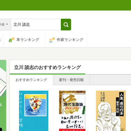
n和書
は
本ランキング
作家ランキング
立川 談志
のおすすめランキング
おすすめランキング
新刊・発売日順
版
、