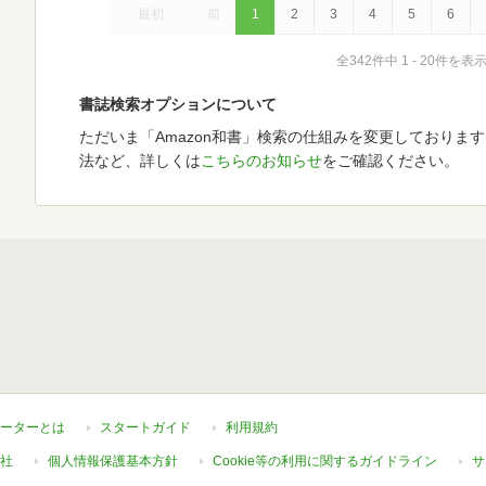
最初
前
1
2
3
4
5
6
全342件中 1 - 20件を表
書誌検索オプションについて
ただいま「Amazon和書」検索の仕組みを変更しておりま
法など、詳しくは
こちらのお知らせ
をご確認ください。
ーターとは
スタートガイド
利用規約
社
個人情報保護基本方針
Cookie等の利用に関するガイドライン
サ