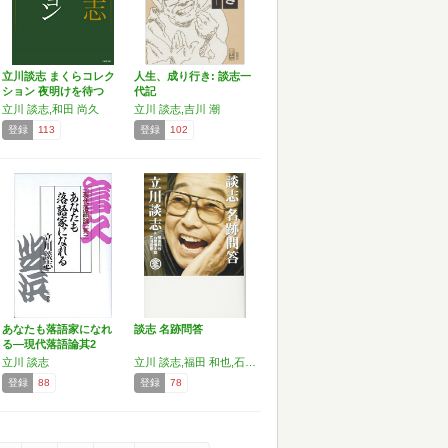
立川談志 まくらコレク
人生、成り行き: 談志一
ション 夜明けを待つ
代記
べ…
立川 談志,和田 尚久
立川 談志,吉川 潮
登録
113
登録
102
あなたも落語家になれ
談志 名跡問答
る―現代落語論其2
立川 談志
立川 談志,福田 和也,石原 慎太郎,立川 談春
登録
88
登録
78