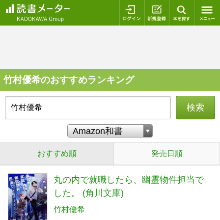
ログイン
新規登録
本を探
竹村優希のおすすめランキング
検索
おすすめ順
発売日順
丸の内で就職したら、幽霊物件担当で
した。 (角川文庫)
竹村優希