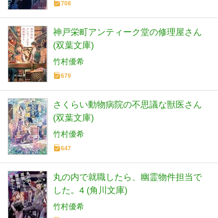
708
神戸栄町アンティーク堂の修理屋さん
(双葉文庫)
竹村優希
679
さくらい動物病院の不思議な獣医さん
(双葉文庫)
竹村優希
647
丸の内で就職したら、幽霊物件担当で
した。4 (角川文庫)
竹村優希