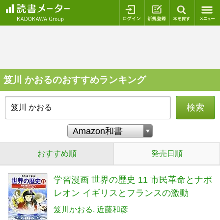
ログイン
新規登録
本を探
笈川 かおるのおすすめランキング
検索
おすすめ順
発売日順
学習漫画 世界の歴史 11 市民革命とナポ
レオン イギリスとフランスの激動
笈川かおる
近藤和彦