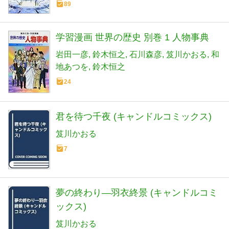
89
学習漫画 世界の歴史 別巻 1 人物事典
岩田一彦
鈴木恒之
石川森彦
笈川かおる
和
地あつを
鈴木恒之
24
君を待つ千夜 (キャンドルコミックス)
笈川かおる
7
夢の終わり―羽衣終景 (キャンドルコミ
ックス)
笈川かおる