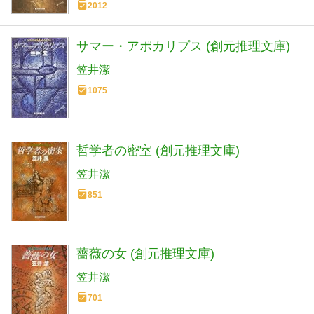
2012
サマー・アポカリプス (創元推理文庫)
笠井潔
1075
哲学者の密室 (創元推理文庫)
笠井潔
851
薔薇の女 (創元推理文庫)
笠井潔
701