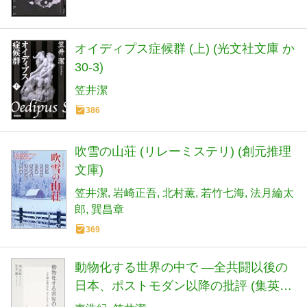
オイディプス症候群 (上) (光文社文庫 か
30-3)
笠井潔
386
吹雪の山荘 (リレーミステリ) (創元推理
文庫)
笠井潔
岩崎正吾
北村薫
若竹七海
法月綸太
郎
巽昌章
369
動物化する世界の中で ―全共闘以後の
日本、ポストモダン以降の批評 (集英社
新書)