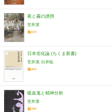
夜と霧の誘拐
笠井潔
619
日本劣化論 (ちくま新書)
笠井潔
白井聡
404
吸血鬼と精神分析
笠井潔
396